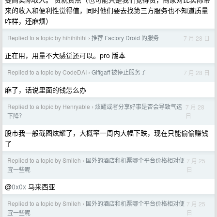
来的收入和便利性觉得值，同时他们要去找第三方服务也不知道质量
咋样，还麻烦）
Replied to a topic by hihihihihi
推荐 Factory Droid 的服务
7 月 28 日
›
正在用，用量不大感觉还可以。pro 版本
Replied to a topic by CodeDAI
Giffgaff 被停止服务了
7 月 28 日
›
麻了，话说里面的钱怎么办
Replied to a topic by Henryable
炫耀或者分享好事是否会导致气运
7 月 28
›
日
下降？
股市我一般截图炫耀了，大概率一周内大幅下跌，现在只能偷偷赚钱
了
Replied to a topic by Smileh
国外的酒店和机票哪个平台价格相对便
7 月 25
›
日
宜一些呢
@
0x0x
马来西亚
Replied to a topic by Smileh
国外的酒店和机票哪个平台价格相对便
7 月 25
›
日
宜一些呢