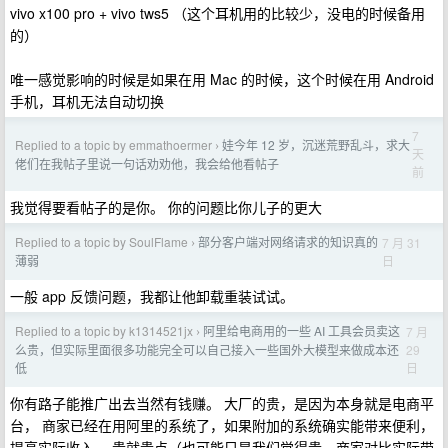
vivo x100 pro + vivo tws5 （这个耳机用的比较少，没电的时候备用
的）
唯一感觉影响的时候是如果在用 Mac 的时候，这个时候在用 Android
手机，耳机无法自动切换
7
Replied to a topic by emmathoermer
娃今年 12 岁，沉迷荒野乱斗，求大
›
天
佬们在我帖子里说一句话劝劝他，我会给他看帖子
前
我觉得要看帖子的是你。 你的问题比你儿子的更大
Replied to a topic by SoulFlame
部分客户端对网络请求的知识真的
7 月 31
›
日
薄弱
一般 app 反馈问题，我都让他卸载重装试试。
Replied to a topic by k1314521jx
阿里给电商用的一些 AI 工具会员卖这
7 月
›
29
么贵，但实际里面很多功能完全可以自己接入一些国外大模型来做成本还
日
低
你有路子能推广出去当然有钱赚。 大厂的贵，是因为本身就是电商平
台， 商家已经在用阿里的系统了，如果附加的系统确实能带来便利，
提高实际收入。 贵就贵点（也可能只是我们觉得贵，商家对比实际带