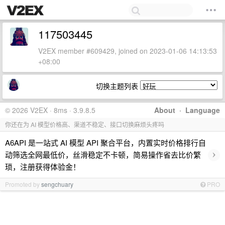
117503445
V2EX member #609429, joined on 2023-01-06 14:13:53
+08:00
切换主题列表
© 2026 V2EX · 8ms · 3.9.8.5
About
·
Language
你还在为 AI 模型价格高、渠道不稳定、接口切换麻烦头疼吗
A6API 是一站式 AI 模型 API 聚合平台，内置实时价格排行自
›
动筛选全网最低价，丝滑稳定不卡顿，简易操作省去比价繁
琐，注册获得体验金！
Promoted by
sengchuary
PRO