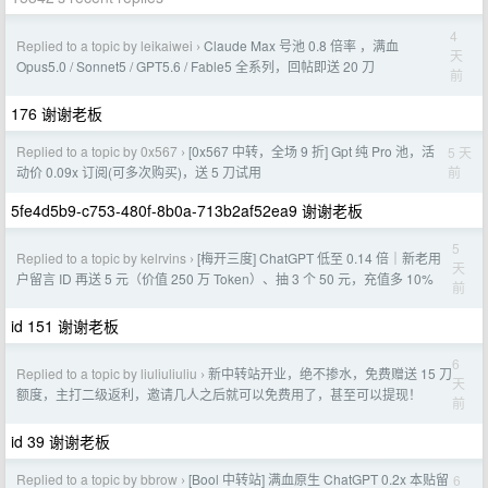
4
Replied to a topic by leikaiwei
Claude Max 号池 0.8 倍率 ，满血
›
天
Opus5.0 / Sonnet5 / GPT5.6 / Fable5 全系列，回帖即送 20 刀
前
176 谢谢老板
Replied to a topic by 0x567
[0x567 中转，全场 9 折] Gpt 纯 Pro 池，活
5 天
›
前
动价 0.09x 订阅(可多次购买)，送 5 刀试用
5fe4d5b9-c753-480f-8b0a-713b2af52ea9 谢谢老板
5
Replied to a topic by kelrvins
[梅开三度] ChatGPT 低至 0.14 倍｜新老用
›
天
户留言 ID 再送 5 元（价值 250 万 Token）、抽 3 个 50 元，充值多 10%
前
id 151 谢谢老板
6
Replied to a topic by liuliuliuliu
新中转站开业，绝不掺水，免费赠送 15 刀
›
天
额度，主打二级返利，邀请几人之后就可以免费用了，甚至可以提现！
前
id 39 谢谢老板
Replied to a topic by bbrow
[Bool 中转站] 满血原生 ChatGPT 0.2x 本贴留
6
›