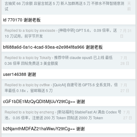
天
言抽奖 66 刀余额 且留言就送 5 刀 新人加群再送 5 刀 不掺水不降智随意测
前
试
id 770170 谢谢老板
Replied to a topic by alexissde
[神稳中转] GPT 5.6， 0.09 倍率，送
7 月 31
›
日
10 刀试用，前字节开发
bf688a6d-0a1c-4cad-93ea-e2e984f8a966 谢谢老板
Replied to a topic by Tokaify
推荐中转 claude opus5 已上线 最低
7 月
›
28 日
0.36 倍率 回帖免费送 3 美金额度
user146388 谢谢
Replied to a topic by ovtfkw
[QuicAI] 自建号池 GPT5.6 全系支持，倍
7 月
›
27 日
率最低 0.18x ，留邮箱送 5 刀
cGF1bDE1MzQyQDI5MjUuY29tCg== 谢谢
Replied to a topic by enzheng
[新站福利] StableFast AI 满血 Codex 号
7 月
›
27 日
池， 0.05 倍率，注册送 200 万 Token 回帖送 2000 万 Token
b2NjamthMDFAZ21haWwuY29tCg== 谢谢