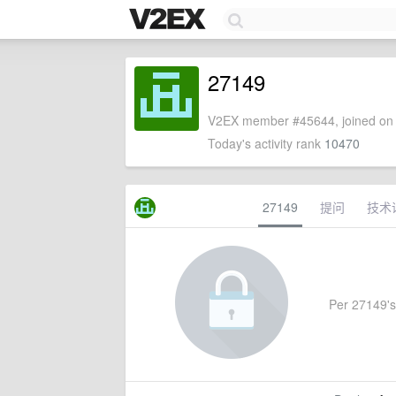
27149
V2EX member #45644, joined on 
Today's activity rank
10470
27149
提问
技术
Per 27149's 