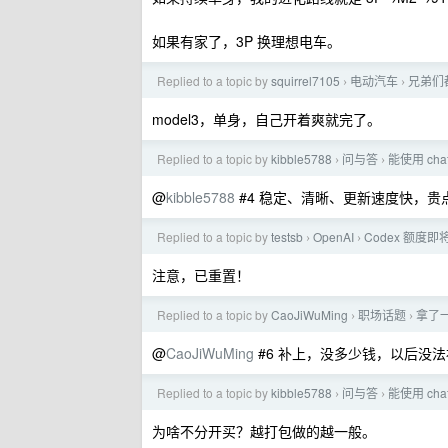
如果有家了，3P 换理想电车。
Replied to a topic by
squirrel7105
电动汽车
兄弟们
›
›
model3，单身，自己开着爽就完了。
Replied to a topic by
kibble5788
问与答
能使用 cha
›
›
@
kibble5788
#4 稳定、清晰、更新速度快，
Replied to a topic by
testsb
OpenAI
Codex 额度即
›
›
注意，已重置！
Replied to a topic by
CaoJiWuMing
职场话题
拿了
›
›
@
CaoJiWuMing
#6 补上，没多少钱，以后没
Replied to a topic by
kibble5788
问与答
能使用 cha
›
›
为啥不分开买？越打包做的越一般。