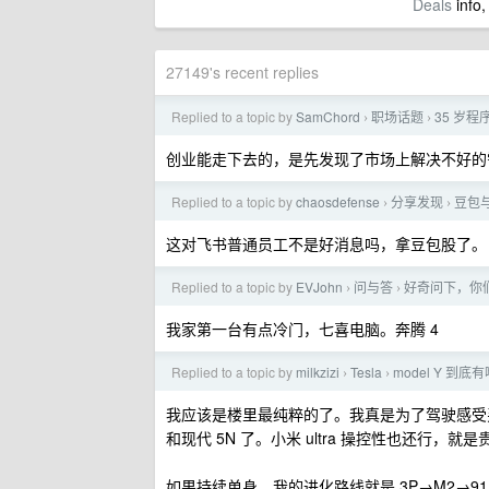
Deals
info,
27149's recent replies
Replied to a topic by
SamChord
职场话题
35 岁程
›
›
创业能走下去的，是先发现了市场上解决不好的
Replied to a topic by
chaosdefense
分享发现
豆包
›
›
这对飞书普通员工不是好消息吗，拿豆包股了。
Replied to a topic by
EVJohn
问与答
好奇问下，你
›
›
我家第一台有点冷门，七喜电脑。奔腾 4
Replied to a topic by
milkzizi
Tesla
model Y 
›
›
我应该是楼里最纯粹的了。我真是为了驾驶感受买的，
和现代 5N 了。小米 ultra 操控性也还行，就
如果持续单身，我的进化路线就是 3P→M2→91