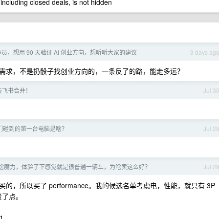
 including closed deals, is not hidden
序员，想用 90 天验证 AI 创业方向，想听听大家的建议
3 days ag
需求，不是扔骰子找创业方向的，一条反了的路，能走多远？
与飞书合并！
Jul 3
们碰到的第一台电脑是啥？
Jul 2
到底有啥魔力，体验了下感觉就是很普通一辆车，为啥卖这么好？
Jul 2
所以买了 performance。我的候选名单考虑电，性能，就只有 3P
是贵了点。
1