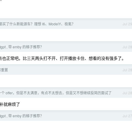
都买了什么新能源车？理想 I6、ModelY、极氪？
Jul 2
tgpt , 带 emby 的梯子推荐？
Jul 2
贵点也正常吧。比三天两头打不开、打开播放卡住、想看的没有强多了。
将重置
Jul 2
一个 offer，但是不太满意，有点不太想去，但是又不想继续投简历面试了
Jul 2
法补就麻烦了
tgpt , 带 emby 的梯子推荐？
Jul 2