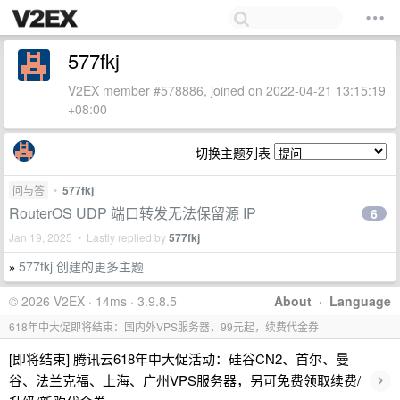
577fkj
V2EX member #578886, joined on 2022-04-21 13:15:19
+08:00
切换主题列表
问与答
•
577fkj
RouterOS UDP 端口转发无法保留源 IP
6
Jan 19, 2025 • Lastly replied by
577fkj
577fkj 创建的更多主题
»
© 2026 V2EX · 14ms · 3.9.8.5
About
·
Language
618年中大促即将结束：国内外VPS服务器，99元起，续费代金券
[即将结束] 腾讯云618年中大促活动：硅谷CN2、首尔、曼
›
谷、法兰克福、上海、广州VPS服务器，另可免费领取续费/