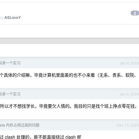
2
 by
ASLoveY
本科求一个实习
Jan 9, 202
为一个具体的介绍嘛，毕竟计算机里面差的也不小来着（无系、贵系、软院、
本科求一个实习
Jan 9, 202
所以才不想找学长，毕竟要欠人情的。我目的只是找个班上挣点零花钱，
 meta 内存占用过高的问题
Dec 13, 202
ash 处理的，能不能直接绕过 clash 呢