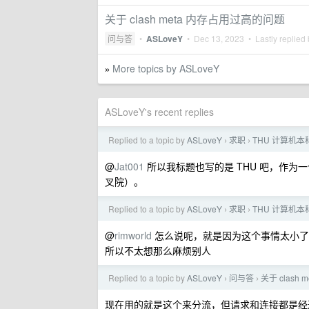
关于 clash meta 内存占用过高的问题
问与答
•
ASLoveY
•
Dec 13, 2023
• Lastly replied
More topics by ASLoveY
»
ASLoveY's recent replies
Replied to a topic by
ASLoveY
求职
THU 计算机
›
›
@
Jat001
所以我标题也写的是 THU 吧，作
叉院）。
Replied to a topic by
ASLoveY
求职
THU 计算机
›
›
@
rimworld
怎么说呢，就是因为这个事情太小了
所以不太想那么麻烦别人
Replied to a topic by
ASLoveY
问与答
关于 clash
›
›
现在用的就是这个来分流，但请求和连接都是经过 cl