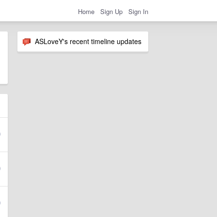
Home
Sign Up
Sign In
ASLoveY's recent timeline updates