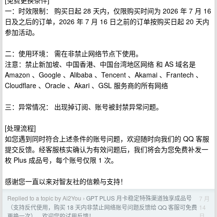
[免费更换条件]
一：时效限制： 购买日起 28 天内，仅限购买时间为 2026 年 7 月 16
日及之后的订单，2026 年 7 月 16 日之前的订单按购买日起 20 天内
参加活动。
二：使用环境： 需在非禁止网络节点下使用。
注意：禁止新加坡、中国香港、中国台湾地区网络 和 AS 域名是
Amazon 、Google 、Alibaba 、Tencent 、Akamai 、Frantech 、
Cloudflare 、Oracle 、Akari 、GSL 服务商的所有网络
三：异常情况： 出现掉订阅、账号被封禁异常问题。
[处理流程]
如您遇到同时符合上述条件的账号问题，欢迎随时向我们的 QQ 客服
提交反馈。经客服核实确认为有效问题后，我们将会为您免费补发一
枚 Plus 成品号，每个账号仅限 1 次。
感谢您一直以来对智友社的信赖与支持！
Replied to a topic by Ai2You
GPT PLUS 月卡稳定特殊渠道独享成品号
7 月
›
14
（支持反代使用，购买 18 天内非禁止网络账号问题反馈给 QQ 客服可免费
日
更换一次），欢迎您的试用反馈！