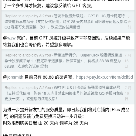
了一个多礼拜才恢复，建议您反馈给 GPT 客服。
Replied to a topic by Ai2You
智友社服务升级啦， GPT PLUS 月卡稳定特
5
›
天
殊渠道独享成品号（支持反代使用，购买 28 天内非禁止网络账号问题反馈给
前
QQ 客服可免费更换一次），欢迎您的试用反馈！
@
wzw
您好，目前 GPT 风控升级导致产号非常困难，后续如果产能
恢复我们也会降价的，希望您多理解。
Replied to a topic by Ai2You
新渠道新特价， Super Grok 稳定特殊渠道
7 月
›
16
季卡独享成品号 1（稳定新渠道推荐，质保首登），价格从 88.88 调整为
日
68.88，欢迎您的试用反馈！
@
jonsmith
目前只有 88.88 的渠道哦，
https://pay.ldxp.cn/item/dclf3d
Replied to a topic by Ai2You
GPT PLUS 月卡稳定特殊渠道独享成品号
7 月
›
16
（支持反代使用，购买 18 天内非禁止网络账号问题反馈给 QQ 客服可免费
日
更换一次），欢迎您的试用反馈！
为进一步提升智友社的服务质量，即日起我们将对店铺内 [Plus 成品
号] 的问题反馈与免费更换活动进一步升级：
时效限制购买日起 由 20 天内 调整为 28 天内