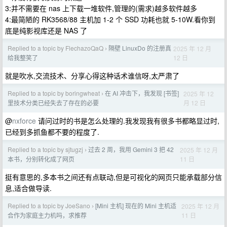
3:并不需要在 nas 上下载一堆软件,管理的(需求)越多软件越多
4:最简陋的 RK3568/88 主机加 1-2 个 SSD 功耗也就 5-10W.看你到
底是纯影视库还是 NAS 了
Replied to a topic by FlechazoQaQ
隔壁 LinuxDo 的注册真
2025 年 12 月
›
12 日
给我整笑了
就是吹水,交流技术、分享心得这种话术谁信呀,太严肃了
Replied to a topic by boringwheat
在 AI 冲击下，我发现 [书签]
2025 年 12
›
月 12 日
里技术分类已经失去了存在的必要
@
nxforce
请问过时的书是怎么处理的.我发现我有很多书都略显过时,
已经到多抓鱼都不要的程度了.
Replied to a topic by sjtugzj
过去 2 周，我用 Gemini 3 把 42
2025 年 12 月
›
11 日
本书，分别转化成了网页
挺有意思的,多本书之间还有点联动,但是可视化的网页只能承载部分信
息,适合做导读.
Replied to a topic by JoeSano
[Mini 主机] 现在的 Mini 主机适
2025 年 12 月
›
11 日
合作为家庭主力机吗，求推荐