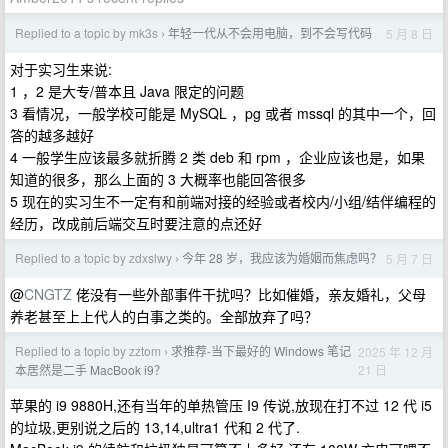
Replied to a topic by mk3s
年轻一代从不会用电脑，到不会写代码
5 月 8 日
›
对于实习生来说:
1 ，2 是大专/普本且 Java 限定的问题
3 看情况，一般学校可能是 MySQL ，pg 或者 mssql 的其中一个，回
答的越多越好
4 一般学生应该最多就折腾 2 类 deb 和 rpm ，企业应该也是，如果
知道的很多，那么上面的 3 大概率也能回答很多
5 现在的实习生不一定有和前端对接的经验或者校内/小组/结伴编程的
经历，改成前后端交互时要注意的点还好
Replied to a topic by zdxslwy
今年 28 岁，我应该为婚姻而焦虑吗？
5 月 7 日
›
@
CNGTZ
佬没有一些外部事件干扰吗？比如催婚，亲友婚礼，父母
养老甚至上上代人的白事之类的。全部放弃了吗？
Replied to a topic by zztom
求推荐-当下最好的 Windows 笔记
2025 年 12 月
›
21 日
本居然是二手 MacBook i9？
苹果的 i9 9880H,还有当年的单热管压 I9 传说,放现在打不过 12 代 i5
的垃圾,更别说之后的 13,14,ultra1 代和 2 代了.