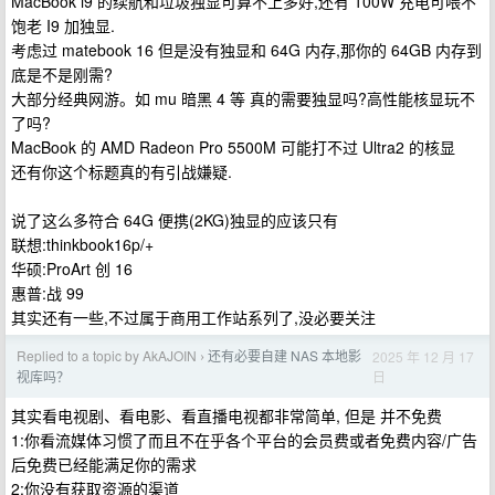
MacBook i9 的续航和垃圾独显可算不上多好,还有 100W 充电可喂不
饱老 I9 加独显.
考虑过 matebook 16 但是没有独显和 64G 内存,那你的 64GB 内存到
底是不是刚需?
大部分经典网游。如 mu 暗黑 4 等 真的需要独显吗?高性能核显玩不
了吗?
MacBook 的 AMD Radeon Pro 5500M 可能打不过 Ultra2 的核显
还有你这个标题真的有引战嫌疑.
说了这么多符合 64G 便携(2KG)独显的应该只有
联想:thinkbook16p/+
华硕:ProArt 创 16
惠普:战 99
其实还有一些,不过属于商用工作站系列了,没必要关注
Replied to a topic by AkAJOIN
还有必要自建 NAS 本地影
2025 年 12 月 17
›
日
视库吗？
其实看电视剧、看电影、看直播电视都非常简单, 但是 并不免费
1:你看流媒体习惯了而且不在乎各个平台的会员费或者免费内容/广告
后免费已经能满足你的需求
2:你没有获取资源的渠道