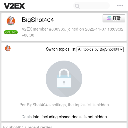
BigShot404
打赏
V2EX member #600965, joined on 2022-11-07 18:09:32
ONLINE
+08:00
Switch topics list
Per BigShot404's settings, the topics list is hidden
Deals
info, including closed deals, is not hidden
BigShot404's recent replies