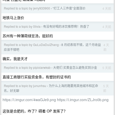
Replied to a topic by jerry933900
“打工人三件套”全面涨价
4 天前
›
地铁马上涨价
Replied to a topic by 0livia
有没有好喝的冰饮推荐啊！热昏了
4 天前
›
苏州有一种薄荷绿豆汤，挺好的
Replied to a topic by GuLuDaDuiZhang
8 月初表现不错，这个月收益
4 天
›
前
应该不错吧
确实，我是天才
Replied to a topic by pipixiarwksb
大佬们 买黄金怎么避免买到沙金
5 天前
›
直接工商银行买投资金条，有塑封的证书的
Replied to a topic by jununhsu
为什么上海的路要用其他城市和区命
5 天
›
前
名，好无聊
https://i.imgur.com/4waGJe9.png
https://i.imgur.com/ZLJro0b.png
这张是合肥的，咋了？碍着 OP 发挥了？