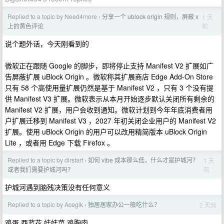
Replied to a topic by Need4more
分享一个 ublock origin 规则，屏蔽 x
1 天
›
前
上的黄色评论
说个题外话，今天刚看到的
微软正在跟随 Google 的脚步，即将停止支持 Manifest V2 扩展如广
告屏蔽扩展 uBlock Origin 。微软称其扩展商店 Edge Add-On Store
只有 58 个高使用量扩展仍然是基于 Manifest V2 ，只有 3 个没有提
供 Manifest V3 扩展。微软表示从本月开始逐步默认关闭所有剩余的
Manifest V2 扩展，用户会收到通知。微软计划到今年年底消费者用
户扩展迁移到 Manifest V3 ，2027 年初关闭企业用户的 Manifest V2
扩展。使用 uBlock Origin 的用户可以改用精简版本 uBlock Origin
Lite ，或者用 Edge 下载 Firefox 。
Replied to a topic by dirstart
如何 vibe 成本那么低，什么才是护城河？
1 天
›
前
或者我们需要护城河吗？
护城河遇到脑残决策没有任何意义
Replied to a topic by Acegik
独居居家办公一般吃什么？
2 天前
›
鸡蛋 西蓝花 娃娃菜 鸡胸肉