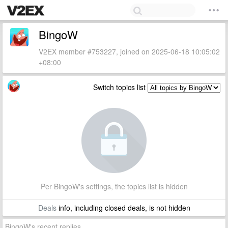
BingoW
V2EX member #753227, joined on 2025-06-18 10:05:02
+08:00
Switch topics list
Per BingoW's settings, the topics list is hidden
Deals
info, including closed deals, is not hidden
BingoW's recent replies