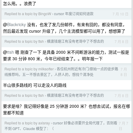
怎么用。。浪费了
Replied to a topic by BingoW
cursor 年度订阅如何退款
7 月 10 日
›
@
Blackricky
没有，也发了发几份邮件，有来有回的，都没有同意，
然后最近发现 cursor 升级了，几个主流模型都可以用了，想想算了
Replied to a topic by ttsh
横渡钱塘江有没有老哥中了不想去的
7 月 8 日
›
@
ttsh
嗯 刚查了一下 是具备 2000 米不间断游泳的能力，测试一般是
要求 30 分钟 800 米，今年已经结束了。。明年报一下
Replied to a topic by milksofter
各位杭州附近有冷门/原始一点的徒步路
7 月
›
8 日
线推荐吗，五一不想去景区了，人挤人的，想找个清净处
半山很多路线的 可以走没人的路线
Replied to a topic by ttsh
横渡钱塘江有没有老哥中了不想去的
7 月 8 日
›
要求是啥？我记得好像是 25 分钟游 2000 米？也想去试试，报名在哪
里都不知道
Replied to a topic by axisray
cursor 好像必须要开全局代理了，否则看
7 月 7
›
日
不到 GPT、Claude 模型了：（