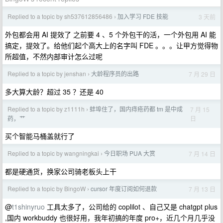
Replied to a topic by sh537612856486
加入学习 FDE 技能
3 天前
›
外包都会用 AI 提效了 之前要 4 、5 个外包干的活，一个外包用 AI 能
搞定，提效了。给他们起个高大上的名字叫 FDE 。。。让甲方觉得物
所超值，不然内部审计怎么过呢
Replied to a topic by jenshan
大龄程序员的出路
7 月 29 日
›
多大算大龄？超过 35 ？还是 40
Replied to a topic by z1111h
蚌埠住了，国内痔疮药都 tm 是中成
7 月 15
›
日
药，艹
买个智能马桶盖就行了
Replied to a topic by wangningkai
今日职场 PUA 大赏
7 月 14 日
›
都是硬通货，换家公司骑老板头上干
Replied to a topic by BingoW
cursor 年度订阅如何退款
7 月 13 日
›
@
t1shinyruo
工具太多了，公司给的 coplilot 、自己又是 chatgpt plus
,国内 workbuddy 也很好用，我年初搞的年度 pro+，近几个月几乎没