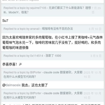
Replied to a topic by squirrel7105
兄弟们都买了什么新能源车？理想
7 月 29
›
日
I6、ModelY、极氪？
Su7
Replied to a topic by ansnail
喝咖啡有没有不苦的办法
3 月 10 日
›
因为太喜欢喝瑞幸家的多肉葡萄咖，在小红书上搜了黑咖啡+元气森林
葡萄味气泡水兑一下，咖啡的苦味就几乎没有了，挺好喝的，和多肉
葡萄咖的味道很像
Replied to a topic by 0x114514
涨薪了 1000
3 月 9 日
›
恭喜恭喜！🎉
Replied to a topic by BitPorter
claude code 额度被砍，大家都
2025 年 10 月
›
10 日
在用什么大模型写代码呀？
@
daimaosix
我去，这也太狠了
Replied to a topic by BitPorter
claude code 额度被砍，大家都
2025 年 10 月
›
10 日
在用什么大模型写代码呀？