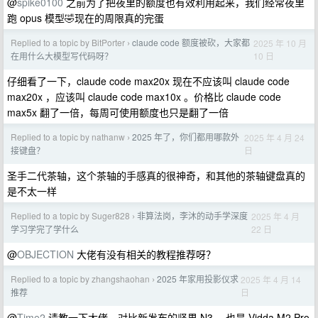
@
spike0100
之前为了把夜里的额度也有效利用起来，我们经常夜里
跑 opus 模型🤣现在的周限真的完蛋
Replied to a topic by BitPorter
claude code 额度被砍，大家都
2025 年 10 月
›
10 日
在用什么大模型写代码呀？
仔细看了一下，claude code max20x 现在不应该叫 claude code
max20x ，应该叫 claude code max10x 。价格比 claude code
max5x 翻了一倍，每周可使用额度也只是翻了一倍
Replied to a topic by nathanw
2025 年了，你们都用哪款外
2025 年 4 月 24
›
日
接键盘？
圣手二代茶轴，这个茶轴的手感真的很神奇，和其他的茶轴键盘真的
是不太一样
Replied to a topic by Suger828
非算法岗，李沐的动手学深度
2025 年 4 月
›
22 日
学习学完了学什么
@
OBJECTION
大佬有没有相关的教程推荐呀？
Replied to a topic by zhangshaohan
2025 年家用投影仪求
2025 年 4 月 14
›
日
推荐
@
Time2
请教一下大佬，对比新发布的坚果 N3 ，也是 Vidda M2 Pro