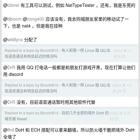
@
lzbnet
有工具可以测试，例如 NatTypeTester ，还有，我是东莞的
@
iijboom
@
zong400
应该没有，我去同城朋友家里的移动试了一
下，也是 nat4 ，但是我在挂种
@
wildlynx
分配了
Replied to a topic by Bocchi810
有人和我一样 Linux 版 QQ 出
2024 年 11
›
月 6 日
现语音通话有明显延迟的情况吗
@
DrR
我用 QQ 打电话一般都是和朋友打游戏开黑，现在打算让他们
用 discord
Replied to a topic by Bocchi810
有人和我一样 Linux 版 QQ 出
2024 年 10
›
月 26 日
现语音通话有明显延迟的情况吗
@
DrR
没有，目前语音通话暂时用其他软件代替
Replied to a topic by Bocchi810
目前几乎全部的境外 DoH 的
2024 年 9 月
›
22 日
域名被 Reset
@
ffnil
DoH 和 ECH 搭配可以拿来翻墙，所以防火墙干脆把境外 DoH
全墙了