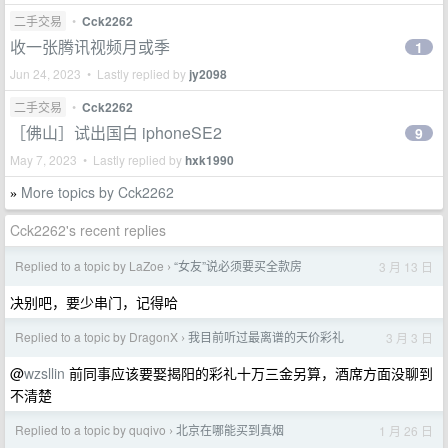
二手交易
•
Cck2262
收一张腾讯视频月或季
1
Jun 24, 2023 • Lastly replied by
jy2098
二手交易
•
Cck2262
［佛山］试出国白 iphoneSE2
9
May 7, 2023 • Lastly replied by
hxk1990
More topics by Cck2262
»
Cck2262's recent replies
Replied to a topic by LaZoe
“女友”说必须要买全款房
3 月 13 日
›
决别吧，要少串门，记得哈
Replied to a topic by DragonX
我目前听过最离谱的天价彩礼
3 月 3 日
›
@
wzsllin
前同事应该要娶揭阳的彩礼十万三金另算，酒席方面没聊到
不清楚
Replied to a topic by quqivo
北京在哪能买到真烟
1 月 26 日
›