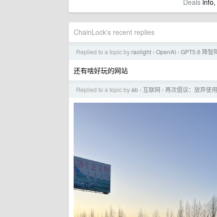
Deals
info,
ChainLock's recent replies
Replied to a topic by
raolight
OpenAI
GPT5.6 降
›
›
还有啥好玩的网站
Replied to a topic by
ab
互联网
再次倡议：放弃使用 im
›
›