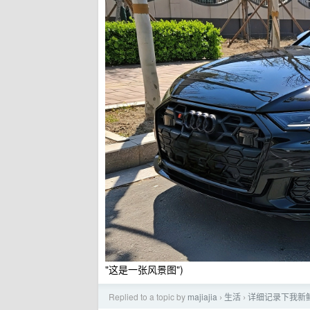
"这是一张风景图")
Replied to a topic by
majiajia
生活
详细记录下我新
›
›