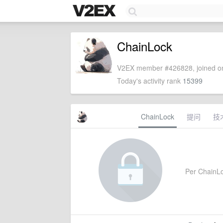
ChainLock
V2EX member #426828, joined on
Today's activity rank
15399
ChainLock
提问
技
Per ChainLoc