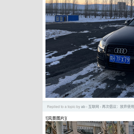
Replied to a topic by
ab
互联网
再次倡议：放弃使用 im
›
›
![风景图片](