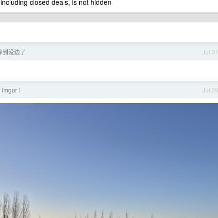
 including closed deals, is not hidden
智降到没边了
Jul 3
gur !
Jul 2