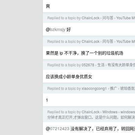
爽
Replied to a topic by
ChainLock
问与答
YouTube
›
›
@
bzkmsjy
好
Replied to a topic by
ChainLock
问与答
YouTube
›
›
果然是 ip 不干净，换了一个别的垃圾机场
Replied to a topic by
052678
生活
有没有大龄单身
›
›
应该换成小龄单身优质女
Replied to a topic by
xiaocongcong1
推广
琥珀香氛
›
›
1
Replied to a topic by
ChainLock
Windows
windo
›
›
分钟才真正打开,才弹出窗口。这是什么问题，如何解
@
07212423
没有解决了，已经弃用了，转回网