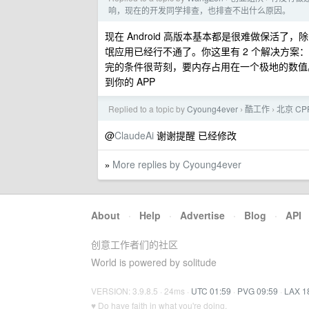
响，现在的开发同学排查，也排查不出什么原因。
现在 Android 高版本基本都是很难做保活
氓应用已经行不通了。你这里有 2 个解决方案：
完的条件很苛刻，要内存占用在一个极地的数值。2
到你的 APP
Replied to a topic by
Cyoung4ever
酷工作
北京 C
›
›
@
ClaudeAi
谢谢提醒 已经修改
More replies by Cyoung4ever
»
About
·
Help
·
Advertise
·
Blog
·
API
创意工作者们的社区
World is powered by solitude
VERSION: 3.9.8.5 · 24ms ·
UTC 01:59
·
PVG 09:59
·
LAX 1
♥ Do have faith in what you're doing.