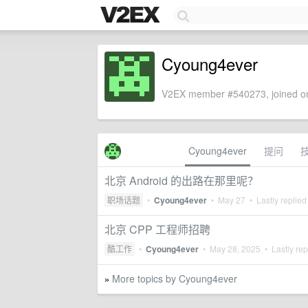
Cyoung4ever
V2EX member #540273, joined on
Cyoung4ever
提问
北京 Android 的出路在那里呢？
职场话题
•
Cyoung4ever
•
May 27
• Lastly replied
北京 CPP 工程师招聘
酷工作
•
Cyoung4ever
•
May 28, 2025
• Lastly rep
More topics by Cyoung4ever
»