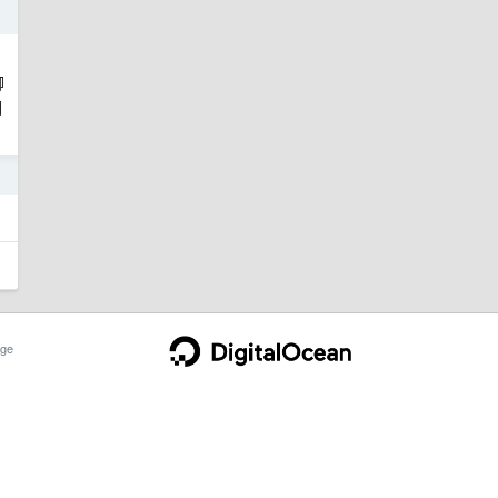
聊
回
5
ge