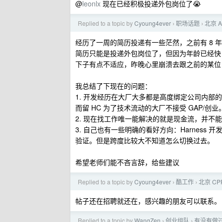
@
leonlx
现在已经积极投递外包岗位了😭
Replied to a topic by
Cyoung4ever
职场话题
北京 
›
›
经历了一周的简历投递有一些茫然，之前有 8
简历只能是投递外包岗位了，但因为年龄已经快 
下子有点不适应，昨晚心里崩溃去跟之前的某位 
我总结了下现在的问题：
1. 开发经历在大厂大多都是高度绑定公司内部的技
而留 HC 为了技术流动的大厂不接受 GAP/创业
2. 现在找工作唯一能解决的就是现金流，并
3. 自己也有一些明确的看好方向：Harness 
验证。但是跨度比较大不知道怎么切换过去。
希望老师们能不吝言辞，给些建议
Replied to a topic by
Cyoung4ever
酷工作
北京 C
›
›
帖子还在招聘就还在，感兴趣的朋友可以联系。
Replied to a topic by
WangZen
创业组队
有没有做
›
›