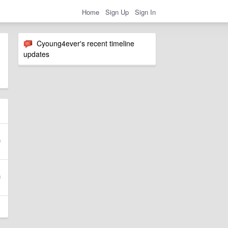
Home
Sign Up
Sign In
Cyoung4ever's recent timeline
updates