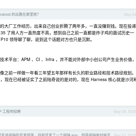
Android 的出路在那里呢？
May 2
 年的大厂工作经历，出来自己创业折腾了两年多，一直没赚到钱。现在投递
35 了用人方一直热度不高，想到自己之前一直都是炸子鸡的面试历史一
P10 领导聊了聊，说到这个话题对方也只是沉默。
术平台：APM 、CI 、Infra ，并不能对外部中小创公司产生业务价值
。
不能像之前一样做一年看三年望五年那样有长久的职业路径和技术路径规划。
开发，现在已经被证实了之前陆奇说的是对的，现在 Harness 核心就是沙河
PP 工程师招聘
May 28, 202
过安卓闹钟的开发同学，目前开发了一个闹钟 app，但是闹钟有时候不
May 23, 202