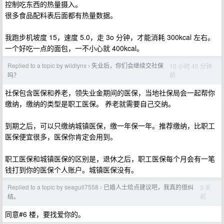
控制吃东西的热量摄入。
很多食品配料表后面都有热量数据。
我跑步机坡度 15，速度 5.0，走 3o 分钟，才能消耗 300kcal 左右。
一个好吃一点的面包，一不小心就 400kcal。
Replied to a topic by wildlynx
失业后，你们会继续交社保
10 小时 45 分钟
›
前
吗？
社保包含医保和养老，领失业金期间的医保，当地社保局会一起帮你
缴纳，缴纳的类型是职工医保。 养老就需要自己交纳。
到期之后，可以只缴纳城镇医保，缴一年保一年。推荐缴纳，比职工
医保便宜很多，医保你肯定会用到。
职工医保和城镇医保的区别是，退休之后，职工医保每个月会有一笔
钱打到你的医保个人账户。城镇医保没有。
Replied to a topic by seagull7558
已婚人士给点建议吧，我真的很纠
3 天
›
前
结。
同意#6 楼，要找爱你的。