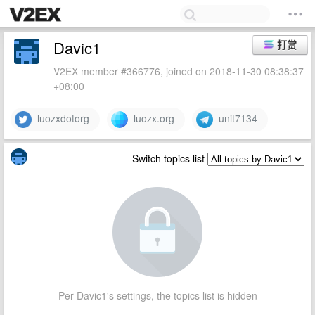
Davic1
打赏
V2EX member #366776, joined on 2018-11-30 08:38:37
+08:00
luozxdotorg
luozx.org
unit7134
Switch topics list
Per Davic1's settings, the topics list is hidden