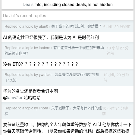
Deals
info, including closed deals, is not hidden
Davic1's recent replies
Replied to a topic by ufan0
关于当下的时代红利，突然悟了
6 小时 39 分钟前
›
AI 的确定性已经很强了，我倒是认为 AI 是时代红利
Replied to a topic by loafern
有巨佬来分析一下现在加密市场
10 小时 27 分
›
钟前
的后续走向吗？
没有 BTC？？？？？？？？？？？？？？
Replied to a topic by ywutiao
怎么看待鸿蒙智行回应“竹知
10 小时 29 分钟
›
前
了”风波
华为的名誉还是得看合订本啊
@
iamv2er
哈哈哈哈
Replied to a topic by linora
关于减肚子，大家有什么好的经
10 小时 34 分钟
›
前
验
要保证热量缺口。把你的个人年龄体重等数据给 AI 让他帮你估计一下
你每天基础代谢消耗，（以及你如果运动的消耗）然后根据这些数据