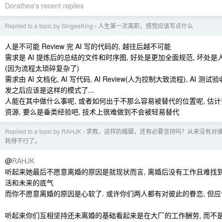
Dorathea's recent replies
Replied to a topic by SingeeKing
人生第一次离职，感觉应该写点什么
›
人是不可能 Review 完 AI 写的代码的, 越往后越不可能
需求是 AI 提炼后的总结的文件和时序图, 好处是更加全面规范, 坏处
(因为流程太琐碎复杂了)
需求由 AI 文档化, AI 写代码, AI Review(人为控制大致流程), AI 
发之后应该是这样的模式了...
人能在其中做什么事呢, 或者如何出于不那么容易被替代的位置呢, 估
资源, 要么是垂类经验吧, 技术上很难做到不会被轻易替代
Replied to a topic by RAHJK
求救，这样的婚姻，还有必要坚持吗？从来没有对
›
耗得不行了。
@
RAHJK
听起来她最后不愿意离婚的原因是就现状而言, 离婚后没有工作且难找
活和未来的底气
而你不愿意离婚的原因是心软了. 或许你们两人都有对彼此的眷恋, 但
听起来你们互相坚持还未离婚的基础看起来是在大厂的工作酬劳, 而不