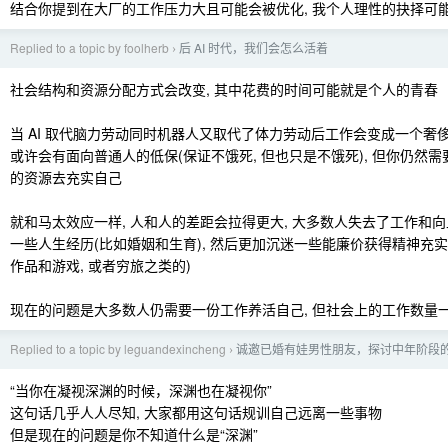
结合你提到在大厂的工作压力大且可能会被优化, 我个人理性的抉择可
Replied to a topic by foolherb
后 AI 时代，我们会怎么活着
›
社会结构和资源分配方式会改变, 其中花费的时间可能就是个人的青春
当 AI 取代脑力劳动同时机器人又取代了体力劳动后工作会变成一个奢
或许会有面向普通人的低保(保证不饿死, 但也只是不饿死), 但你仍然需
的资源去充实自己
就和马太效应一样, 人和人的差距会拉得更大, 大多数人失去了工作和
一些人生经历(比如婚姻和生育), 然后更加沉迷一些能廉价获得精神充
作品和游戏, 或者穷旅之类的)
现在的问题是大多数人仍需要一份工作养活自己, 但社会上的工作数量
Replied to a topic by leguandexincheng
诚邀已婚有娃男性朋友，探讨中年阶段的
›
“当你在凝视深渊的时候，深渊也在凝视你”
这句话几乎人人尽知, 大家都用这句话规训自己远离一些事物
但是现在的问题是你不知道什么是“深渊”