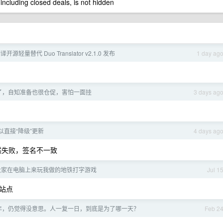
 including closed deals, is not hidden
源轻量替代 Duo Translator v2.1.0 发布
1 day ag
了，自知准备也很仓促，害怕一面挂
3 days ag
可以直接“降级”更新
4 days ag
然失败，签名不一致
大家在电脑上来玩我做的地铁打字游戏
Jul 1
站点
年，仍觉得没意思。人一复一日，到底是为了哪一天？
Feb 2