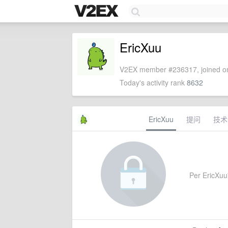
EricXuu
V2EX member #236317, joined on
Today's activity rank
8632
EricXuu
提问
技术
Per EricXuu's