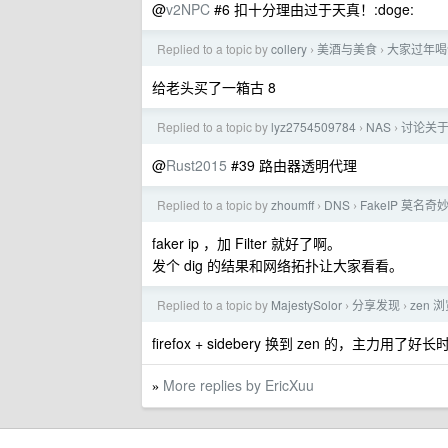
@
v2NPC
#6 扣十分理由过于天真！:doge:
Replied to a topic by
collery
美酒与美食
大家过年喝
›
›
给老头买了一箱古 8
Replied to a topic by
lyz2754509784
NAS
讨论关于
›
›
@
Rust2015
#39 路由器透明代理
Replied to a topic by
zhoumff
DNS
FakeIP 莫名
›
›
faker ip ，加 Filter 就好了啊。
发个 dig 的结果和网络拓扑让大家看看。
Replied to a topic by
MajestySolor
分享发现
zen 
›
›
firefox + sidebery 换到 zen 的，主力用了
More replies by EricXuu
»