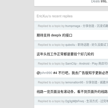
Deals
info,
EricXuu's recent replies
Replied to a topic by
trumpmaga
分享创造
沉浸式翻译开
›
›
期待支持 deeplx 的接口
Replied to a topic by
quboliu
职场话题
好久没面试
›
›
这年头找工作正常都是要挂个好几轮的
Replied to a topic by
SamClip
Android
Play 商店
›
›
@
john990
#4 不行吧，我去广告版知乎更新必
Replied to a topic by
lemonation95
分享创造
诚邀
›
›
线路一览页面没有滚动条，看不到页面外的线路
Replied to a topic by
Dg3gWjbFvvq
生活方式
过完
›
›