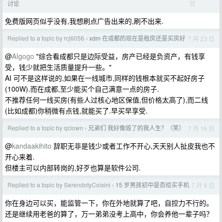
日
讨论
免费版网页似乎没有,我想刷点广告出来的,刷不出来.
Replied to a topic by rcj6056
xdm 在成都的现在是租房还是买房好
7 月 23 日
›
@
AIgogo
"综合看成都只是边际受益，房产已经是负资产，有钱享
受，钱少就把生活质量提升一些。"
AI 可不是这样说的,如果在一线城市,同样的钱根本就买不起好房子
(100W).而在成都,至少能买个自己满意一点的房子.
不推荐任何一线买房(有些人过核心地区保值,但价格太高了),而二线
(比如成都)你稍微有点钱,就能买了.早买早享受.
Replied to a topic by qclown
兄弟们 我好像毁了的我人生？（笑）
7 月 16 日
›
@
kandaakihito
辞职无非是钱少或者工作不开心,天天别人扯皮我也不
开心来着.
但楼主可以内部转岗的,好歹也算是软件公司.
Replied to a topic by SerendotyCoisini
15 岁男孩初中是否给买手机
7 月 9 日
›
你在身边可以买，能监管一下，你在外地就算了吧，自控力不行的。
还是继续用老爸的算了，万一弟弟没考上高中，你会养他一辈子吗？