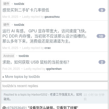
硬件
•
tool2dx
感觉买到二手矿卡几率很低
9
Mar 8, 2025 • Lastly replied by
gausszhou
硬件
•
tool2dx
运行 AI 有感， GPU 显存带宽大，访问速度飞快。
PC DDR 内存慢，当初就不应该那么设计插槽的。
10
那么多年下来，消费级还是双通道为主。
Mar 6, 2025 • Lastly replied by
crac
Android
•
tool2dx
求助，如何获取 USB 鼠标的当前坐标？
2
Feb 24, 2025 • Lastly replied by
qqshenhan
More topics by tool2dx
»
tool2dx's recent replies
Replied to a topic by Harbor0202
老婆工作强度太大，如何
22 小时 58 分钟
›
前
破局。
@
c9792536451
"没看到怎么破局，只看到了炫耀"