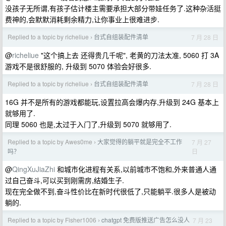
没孩子无所谓,有孩子估计楼主需要承担大部分带娃任务了.这种杂活挺
费神的,会默默消耗剩余精力,让你事业上很难进步.
Replied to a topic by richeliue
台式自组装配件清单
7 月 28 日
›
@
richeliue
"这个搞上去 还得贵几千呢", 老黄的刀法太准, 5060 打 3A
游戏不是很舒服的, 升级到 5070 体验会好很多.
Replied to a topic by richeliue
台式自组装配件清单
7 月 28 日
›
16G 并不是所有的游戏都能玩,设置拉高会爆内存,升级到 24G 基本上
就够用了.
同理 5060 也是,太过于入门了,升级到 5070 就够用了.
Replied to a topic by Awes0me
大家觉得的躺平就是完全不工作
7 月 27
›
日
吗？
@
QingXuJiaZhi
和城市化进程有关系,以前城市不饱和,外来普通人通
过自己奋斗,可以买到刚需房,结婚生子.
现在完全做不到,奋斗性价比在新时代很低了,只能躺平.很多人是被动
躺的.
Replied to a topic by Fisher1006
chatgpt 免费版推送广告怎么没人
7 月 23
›