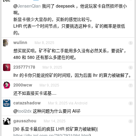
@
JensenQian
我问了 deepseek ，他说玩家卡自然损坏很小
啊。
新显卡很少大显存的，买新的感觉比较亏。
LHR 代表一个时间节点，只要挑选这种卡，矿的概率是很低
的。
wulinn
Mar 8, 2025
5
想买就买呗。矿不矿和二手能用多久没有必然关系，要说矿，
480 和 580 还有那么多建在的呢。
235777178
Mar 9, 2025
6
lhr 的卡你只能说挖矿的时间短，因为后面 lhr 的算力被破解了。
2000wcw
Mar 9, 2025
7
还不如直接买卡诺基....
catazshadow
Mar 9, 2025 via Android
8
@
tool2dx
这种问题为什么要问 AI🤣
gausszhou
Mar 14, 2025
9
[30 系显卡最后的疯狂 LHR 挖矿算力被破解](
https://diy.zol.com.cn/792/7921094.html
)