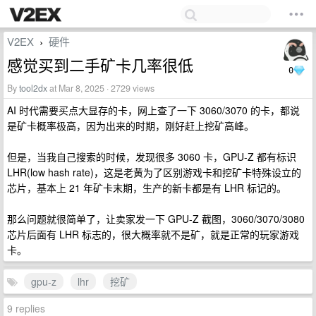
V2EX
硬件
›
感觉买到二手矿卡几率很低
0
By
tool2dx
at Mar 8, 2025 · 2729 views
AI 时代需要买点大显存的卡，网上查了一下 3060/3070 的卡，都说
是矿卡概率极高，因为出来的时期，刚好赶上挖矿高峰。
但是，当我自己搜索的时候，发现很多 3060 卡，GPU-Z 都有标识
LHR(low hash rate)，这是老黄为了区别游戏卡和挖矿卡特殊设立的
芯片，基本上 21 年矿卡末期，生产的新卡都是有 LHR 标记的。
那么问题就很简单了，让卖家发一下 GPU-Z 截图，3060/3070/3080
芯片后面有 LHR 标志的，很大概率就不是矿，就是正常的玩家游戏
卡。
gpu-z
lhr
挖矿
9 replies