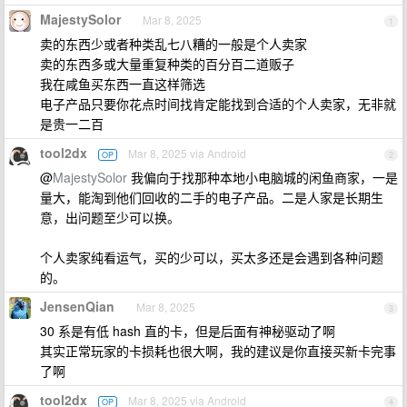
MajestySolor
Mar 8, 2025
1
卖的东西少或者种类乱七八糟的一般是个人卖家
卖的东西多或大量重复种类的百分百二道贩子
我在咸鱼买东西一直这样筛选
电子产品只要你花点时间找肯定能找到合适的个人卖家，无非就
是贵一二百
tool2dx
Mar 8, 2025 via Android
OP
2
@
MajestySolor
我偏向于找那种本地小电脑城的闲鱼商家，一是
量大，能淘到他们回收的二手的电子产品。二是人家是长期生
意，出问题至少可以换。
个人卖家纯看运气，买的少可以，买太多还是会遇到各种问题
的。
JensenQian
Mar 8, 2025
3
30 系是有低 hash 直的卡，但是后面有神秘驱动了啊
其实正常玩家的卡损耗也很大啊，我的建议是你直接买新卡完事
了啊
tool2dx
Mar 8, 2025 via Android
OP
4