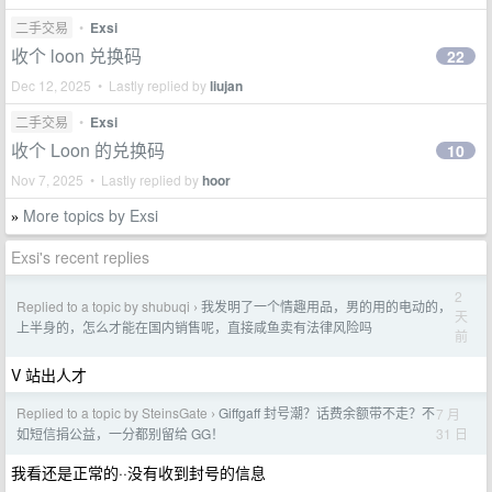
二手交易
•
Exsi
收个 loon 兑换码
22
Dec 12, 2025 • Lastly replied by
liujan
二手交易
•
Exsi
收个 Loon 的兑换码
10
Nov 7, 2025 • Lastly replied by
hoor
More topics by Exsi
»
Exsi's recent replies
2
Replied to a topic by shubuqi
我发明了一个情趣用品，男的用的电动的，
›
天
上半身的，怎么才能在国内销售呢，直接咸鱼卖有法律风险吗
前
V 站出人才
Replied to a topic by SteinsGate
Giffgaff 封号潮？话费余额带不走？不
7 月
›
31 日
如短信捐公益，一分都别留给 GG！
我看还是正常的··没有收到封号的信息