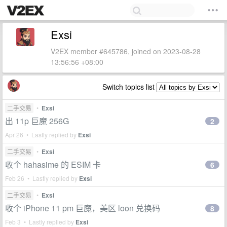
Exsi
V2EX member #645786, joined on 2023-08-28
13:56:56 +08:00
Switch topics list
二手交易
•
Exsi
出 11p 巨魔 256G
2
Apr 26 • Lastly replied by
Exsi
二手交易
•
Exsi
收个 hahasime 的 ESIM 卡
6
Feb 26 • Lastly replied by
Exsi
二手交易
•
Exsi
收个 iPhone 11 pm 巨魔，美区 loon 兑换码
8
Feb 3 • Lastly replied by
Exsi