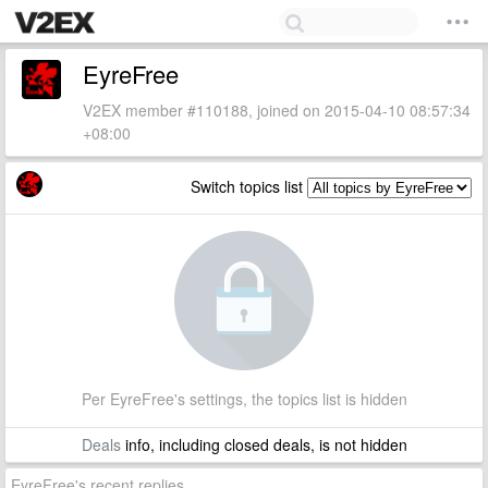
EyreFree
V2EX member #110188, joined on 2015-04-10 08:57:34
+08:00
Switch topics list
Per EyreFree's settings, the topics list is hidden
Deals
info, including closed deals, is not hidden
EyreFree's recent replies