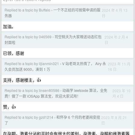
Replied to a topic by Buffalo
一个不正经的可按需申请的服
2024 年 4 月 13
›
日
务器
加油。
Replied to a topic by 046569
司空桃夭为大家赠送动态红包
2024 年 2 月 4
›
日
封面啦
已领，感谢
Replied to a topic by lijianmin321
V 站老哥太热情了， Airy 永
2023 年 11 月
›
16 日
久会员加送 9000，凑到 1 万
支持，感谢楼主，👍
Replied to a topic by linsen80586
动画学 leetcode 算法，全免
2023 年 10
›
月 4 日
费！做了一款 iOSApp 算法宝，欢迎大家试用！
赞，👍
Replied to a topic by gzd1214
和怀孕 6 个月的老婆闹变扭
2023 年 8 月 21
›
日
了
在孕期，激素分泌和平时会有很大的差别，孕激素、孕酮和雌激素等