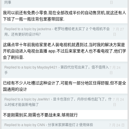
日
同事
我司以前还有免费小零食,现在全部改成半价的自动售货机,就这还有人
下班了一瓶一瓶往背包里塞带回家.
Replied to a topic by jacketma
老罗吐槽给老太买了 2 个电视机不会
7 月 27
›
日
用，还有更好的设计吗？
这痛点早十年前我给家里老人装电视机就遇到过,当时我的解决方案是
开机自动进入电视台直播 app.不过后来家里老人也不看电视了,他们学
会了刷抖音.
Replied to a topic by Mayday9421
第四代住宅出来了，值不值得入
7 月 24
›
日
手
已经有不少人吐槽过这种设计了,可能有一部分地区住得舒服,但不是全
国通用的设计
Replied to a topic by JswWs1
显卡也涨价了，内存价格也起飞了，什
7 月 24
›
日
么时候才能装新电脑了
不是刚需别买,刚需也不要战未来,够用就行
Replied to a topic by CNN
分享米家屏幕挂灯 2 使用体验
7 月 24 日
›