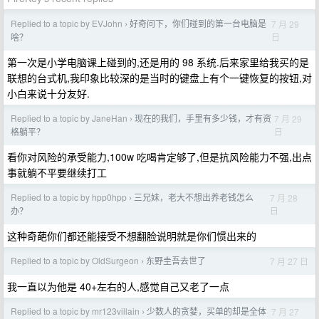
Replied to a topic by EVJohn
好奇问下，你们碰到的第一台电脑是
7 月 29
›
日
啥？
第一次是小学电脑课上碰到的,还是用的 98 系统.后来家里给我买的是
联想的台式机,我印象比较深的是当时的键盘上有个一键恢复的按钮,对
小白来说十分友好.
Replied to a topic by JaneHan
现在的我们，手里有多少钱，才有资
7 月 29
›
日
格躺平？
看你对风险的承受能力,100w 吃喝肯定够了,但是抗风险能力不强,出点
事就躺不平要继续打工
Replied to a topic by hpp0hpp
三兄妹，老大不想出养老钱怎么
7 月 28
›
日
办？
这种奇葩你们都还能接受不想翻脸说明就是你们惯出来的
Replied to a topic by OldSurgeon
东野圭吾去世了
7 月 27 日
›
我一直以为他是 40+左右的人,感觉自己又老了一点
Replied to a topic by mr123villain
少数人的贪婪，买单的却是全体
7 月 27
›