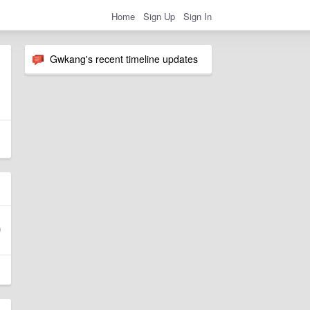
Home
Sign Up
Sign In
Gwkang's recent timeline updates