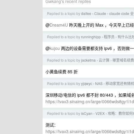
Gwkang's recent replies
Replied to a topic by
daifee
Claude
claude code
›
›
@
Dream4U
昨天晚上开的 Max ，今天早上已经变成 
Replied to a topic by
runninghipp
程序员
有什么比
›
›
@
kujou
两边的设备需要都支持 ipv6 ，否则做一个 d
Replied to a topic by
jacketma
云计算
哪里域名续费有
›
›
小黄鱼续费 85 折
Replied to a topic by
yjqwyc
NAS
移动家宽还有随机屏
›
›
深圳移动/电信的 ipv6 都不封 80/443 ，如
https://tvax3.sinaimg.cn/large/0066wds8gy1i
Replied to a topic by
isCyan
V2EX
攻略：教你如何在
›
›
测试：
https://tvax3.sinaimg.cn/large/0066wds8gy1i