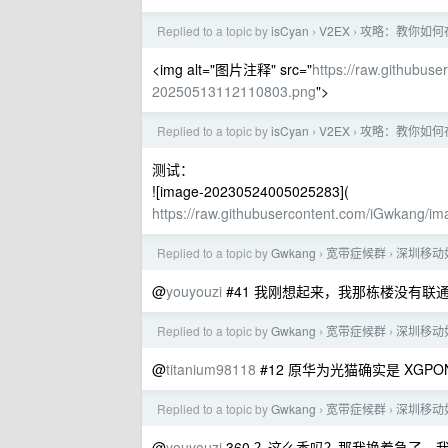
Replied to a topic by
isCyan
V2EX
攻略：教你如何在
›
›
<img alt="图片注释" src="
https://raw.githubu
20250513112110803.png
">
Replied to a topic by
isCyan
V2EX
攻略：教你如何在
›
›
测试：
![image-20230524005025283](
https://raw.githubusercontent.com/iGwkang/
Replied to a topic by
Gwkang
宽带症候群
深圳移动
›
›
@
youyouzi
#41 我刚想起来，我那栋楼没有联
Replied to a topic by
Gwkang
宽带症候群
深圳移动
›
›
@
titanium98118
#12 原华为光猫确实是 XGPO
Replied to a topic by
Gwkang
宽带症候群
深圳移动
›
›
@
youyouzi
360 ？这么香吗？那我换着急了