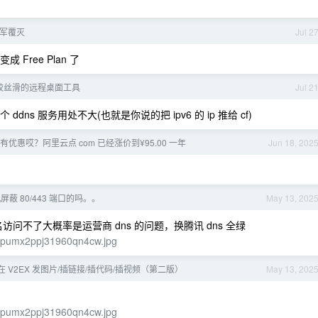
 全军覆灭
Jul 2
Free Plan 了
较丝滑的远程桌面工具
Jul 2
dns 服务用处不大(也就是你说的把 ipv6 的 ip 推给 cf)
优惠哎？阿里云点 com 已经涨价到¥95.00 一年
Jun 18, 202
蔽 80/443 端口的吗。。
May 13, 202
果域名访问不了大概率是运营商 dns 的问题，换腾讯 dns 全绿
1dpumx2ppj31960qn4cw.jpg
 V2EX 发图片/插链接/插代码/插视频（第二版）
May 13, 202
1dpumx2ppj31960qn4cw.jpg