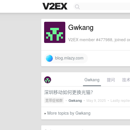
Gwkang
V2EX member #477988, joined on
blog.mlazy.com
Gwkang
提问
技
深圳移动如何更换光猫？
宽带症候群
•
Gwkang
•
May 9, 2025
• Lastly repli
More topics by Gwkang
»