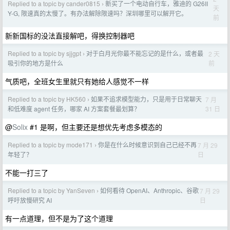
Replied to a topic by cander0815
新买了一个电动自行车，雅迪的 G26II
›
天
Y-G, 限速真的太慢了。有办法解除限速吗？深圳哪里可以解开它。
前
新新国标的没法直接解吧，得换控制器吧
Replied to a topic by sjjgpt
对于白月光你最不能忘记的是什么，或者最
2 天
›
前
吸引你的地方是什么
气质吧，全班女生里就只有她给人感觉不一样
Replied to a topic by HK560
如果不追求模型能力，只是用于日常聊天
7 月
›
31 日
和低难度 agent 任务，哪家 AI 方案套餐最划算？
@
Solix
#1 是啊，但主要还是想优先考虑多模态的
Replied to a topic by mode171
你是在什么时候意识到自己已经不再
7 月 29
›
日
年轻了？
不能一打三了
Replied to a topic by YanSeven
如何看待 OpenAI、Anthropic、谷歌
7 月 29
›
日
呼吁放慢研究 AI
有一点道理，但不是为了这个道理