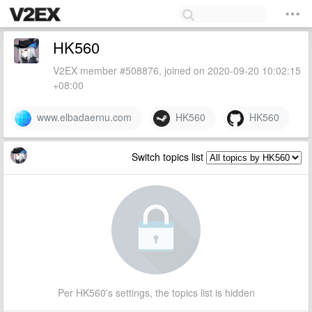
HK560
V2EX member #508876, joined on 2020-09-20 10:02:15
+08:00
www.elbadaernu.com
HK560
HK560
Switch topics list
Per HK560's settings, the topics list is hidden