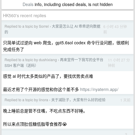
Deals
info, including closed deals, is not hidden
HK560's recent replies
Replied to a topic by Sorrel
大家是怎么让 AI 乖乖逆向数据
6 小时 43 分钟
›
前
的
只简单试过逆向 web 爬虫，gpt5.6sol codex 命令行没问题，很顺利
完成任务了
Replied to a topic by dushixiang
再来宣传一下我写的全平台
11 小时 27 分
›
钟前
SSH 客户端（送码）
感觉 ai 时代太多类似的产品了，要找优势卖点难
最近才用了个开源的感觉和你这个差不多
https://nyaterm.app/
Replied to a topic by linora
关于减肚子，大家有什么好的经验
1 天前
›
晚上睡前总是管不住嘴，不吃点东西不好睡。
所以来点顶肚低糖低脂零食推荐😭
2