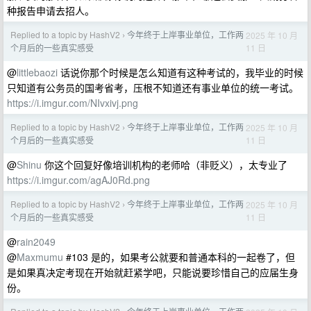
种报告申请去招人。
Replied to a topic by HashV2
今年终于上岸事业单位，工作两
2025 年 10 月
›
11 日
个月后的一些真实感受
@
littlebaozi
话说你那个时候是怎么知道有这种考试的，我毕业的时候
只知道有公务员的国考省考，压根不知道还有事业单位的统一考试。
https://i.imgur.com/NIvxivj.png
Replied to a topic by HashV2
今年终于上岸事业单位，工作两
2025 年 10 月
›
11 日
个月后的一些真实感受
@
Shinu
你这个回复好像培训机构的老师哈（非贬义），太专业了
https://i.imgur.com/agAJ0Rd.png
Replied to a topic by HashV2
今年终于上岸事业单位，工作两
2025 年 10 月
›
11 日
个月后的一些真实感受
@
rain2049
@
Maxmumu
#103 是的，如果考公就要和普通本科的一起卷了，但
是如果真决定考现在开始就赶紧学吧，只能说要珍惜自己的应届生身
份。