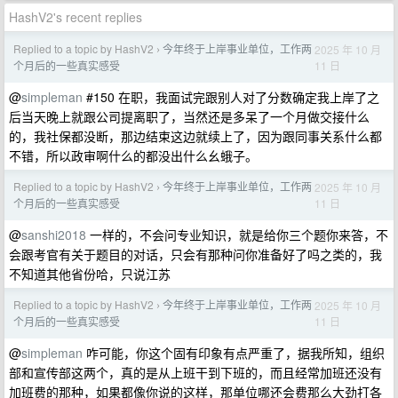
HashV2's recent replies
Replied to a topic by HashV2
今年终于上岸事业单位，工作两
2025 年 10 月
›
11 日
个月后的一些真实感受
@
simpleman
#150 在职，我面试完跟别人对了分数确定我上岸了之
后当天晚上就跟公司提离职了，当然还是多呆了一个月做交接什么
的，我社保都没断，那边结束这边就续上了，因为跟同事关系什么都
不错，所以政审啊什么的都没出什么幺蛾子。
Replied to a topic by HashV2
今年终于上岸事业单位，工作两
2025 年 10 月
›
11 日
个月后的一些真实感受
@
sanshi2018
一样的，不会问专业知识，就是给你三个题你来答，不
会跟考官有关于题目的对话，只会有那种问你准备好了吗之类的，我
不知道其他省份哈，只说江苏
Replied to a topic by HashV2
今年终于上岸事业单位，工作两
2025 年 10 月
›
11 日
个月后的一些真实感受
@
simpleman
咋可能，你这个固有印象有点严重了，据我所知，组织
部和宣传部这两个，真的是从上班干到下班的，而且经常加班还没有
加班费的那种，如果都像你说的这样，那单位哪还会费那么大劲打各