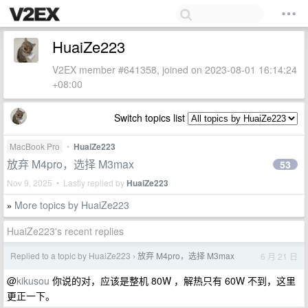
HuaiZe223
V2EX member #641358, joined on 2023-08-01 16:14:24
+08:00
Switch topics list
MacBook Pro
•
HuaiZe223
放弃 M4pro，选择 M3max
53
Nov 9, 2025 • Lastly replied by
HuaiZe223
More topics by HuaiZe223
»
HuaiZe223's recent replies
Replied to a topic by HuaiZe223
放弃 M4pro，选择 M3max
6 月 21 日
›
@
kikusou
你说的对，应该是整机 80W ，解热只有 60W 不到，这里
更正一下。