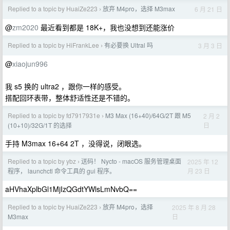
Replied to a topic by HuaiZe223
放弃 M4pro，选择 M3max
6 月 21 日
›
@
zm2020
最近看到都是 18K+，我也没想到还能涨价
Replied to a topic by HiFrankLee
有必要换 Ultral 吗
3 月 3 日
›
@
xiaojun996
我 s5 换的 ultra2 ，跟你一样的感受。
搭配回环表带，整体舒适性还是不错的。
Replied to a topic by fd7917931e
M3 Max (16+40)/64G/2T 跟 M5
2 月 2
›
日
(10+10)/32G/1T 的选择
手持 M3max 16+64 2T ，没得说，闭眼选。
Replied to a topic by ybz
送码！ Nycto - macOS 服务管理桌面
2025 年 12
›
月 23 日
程序， launchctl 命令工具的 gui 程序。
aHVhaXplbGl1MjIzQGdtYWlsLmNvbQ==
Replied to a topic by HuaiZe223
放弃 M4pro，选择
2025 年 8 月 28
›
日
M3max