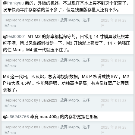
@
frankyuu
新的，外版的机器。不过现在基本上买不到这个配置了，
发布快两年库存都清的差不多了，但是残血版存量大还有不少。
Replied to a topic by HuaiZe223
放弃 M4pro，选择
2025 年 8 月 28
›
日
M3max
@
test00001
M1 M2 的频率都挺保守的，日常用 14 寸模具散热根本
吃不满，所以风扇都懒得动一下，M3 开始就上强度了，14 寸勉强压
的住 Max ，M4 这一代就压不住了。
Replied to a topic by HuaiZe223
放弃 M4pro，选择
2025 年 8 月 28
›
日
M3max
M4 这一代出厂即灰烬，极客湾视频数据，M4 P 核满载快 9W ，M2
P 核大概 4.5W 。性能强是强，功耗高也是高，有点像红蓝厂处理器
调教了。
Replied to a topic by HuaiZe223
放弃 M4pro，选择
2025 年 8 月 28
›
日
M3max
@
a66243766
毕竟 max 400g 的内存带宽摆在那里
Replied to a topic by HuaiZe223
放弃 M4pro，选择
2025 年 8 月 28
›
日
M3max