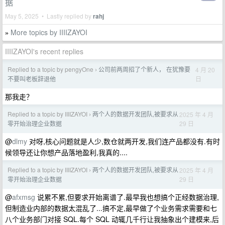
据
May 5, 2025 • Lastly replied by
rahj
More topics by IIIIZAYOI
»
IIIIZAYOI's recent replies
Replied to a topic by pengyOne
公司前两周招了个新人， 在犹豫要
4 月 20
›
日
不要叫老板辞退他
那我走？
Replied to a topic by IIIIZAYOI
两个人的数据开发团队,被要求从
2025 年 4 月
›
29 日
零开始治理企业数据
@
dlmy
对呀,核心问题就是人少,数仓就两开发,我们连产品都没有.有时
候领导还让你想产品落地盈利,我真的....
Replied to a topic by IIIIZAYOI
两个人的数据开发团队,被要求从
2025 年 4 月
›
29 日
零开始治理企业数据
@
afxmsg
说累不累,但要求开始离谱了.最早我也想搞个正经数据治理,
但制造业内部的数据太混乱了...搞不定,最早做了个业务需求需要和七
八个业务部门对接 SQL.每个 SQL 动辄几千行让我抽象出个建模来,后