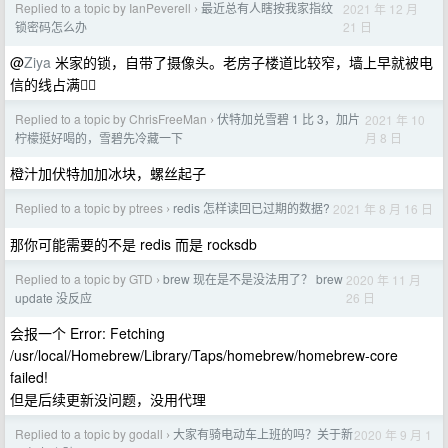
Replied to a topic by IanPeverell
最近总有人瞎按我家指纹
2021 年 12 月
›
21 日
锁密码怎么办
@
Ziya
米家的锁，自带了摄像头。老房子楼道比较窄，墙上早就被电
信的线占满🤦‍♂️
Replied to a topic by ChrisFreeMan
伏特加兑雪碧 1 比 3，加片
2021 年 10
›
月 8 日
柠檬挺好喝的，雪碧先冷藏一下
橙汁加伏特加加冰块，螺丝起子
Replied to a topic by ptrees
redis 怎样读回已过期的数据?
2021 年 8 月 16 日
›
那你可能需要的不是 redis 而是 rocksdb
Replied to a topic by GTD
brew 现在是不是没法用了？ brew
2020 年 11 月
›
26 日
update 没反应
会报一个 Error: Fetching
/usr/local/Homebrew/Library/Taps/homebrew/homebrew-core
failed!
但是后续更新没问题，没用代理
Replied to a topic by godall
大家有骑电动车上班的吗？关于新
2020 年 9 月 1
›