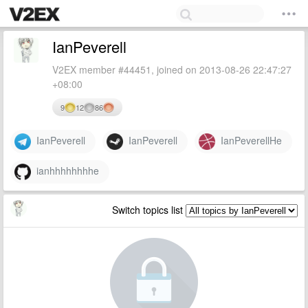
IanPeverell
V2EX member #44451, joined on 2013-08-26 22:47:27
+08:00
9
12
86
IanPeverell
IanPeverell
IanPeverellHe
ianhhhhhhhhe
Switch topics list