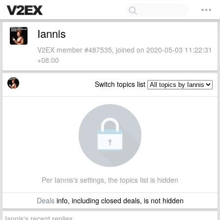
Iannis
V2EX member #487535, joined on 2020-05-03 11:22:31
+08:00
Switch topics list
Per Iannis's settings, the topics list is hidden
Deals
info, including closed deals, is not hidden
Iannis's recent replies