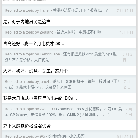
Replied to a topic by Haller
香港那边是不是开不了投资账户了
7 月 15 日
›
是，对于内地居民是这样
Replied to a topic by Zealand
最近太热啦，电费扛不住啦
7 月 9 日
›
青岛还好...我一个月电费才 50...
Replied to a topic by LemonLeon
还有哪些类似 dmit 质量的 vps 服
7 月 2
›
日
务？不介意价格，大厂优先
大妈、狗妈、奶爸、瓦工，这几个...
Replied to a topic by june4
搬瓦工 DC9 的机子，每隔一段时间（半月
7 月
›
2 日
左右）网络就卡得不行，这会是什么原因
我是六月底从小黑屋里放出来的 DC9...
Replied to a topic by zw2019
Cloudleadinno 5 折优惠码， 3 刀 US 美
7 月
›
2 日
国 ISP 家宽云，电信联通 9929、移动 CMIN2 (话虽如此 ， -。- )
算下来感觉价格没啥优势...
Replied to a topic by 9G
啥时候能买小米的股票
6 月 25 日
›