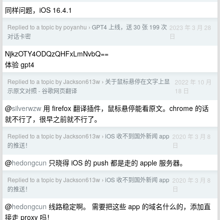
同样问题，iOS 16.4.1
Replied to a topic by poyanhu
GPT4 上线，送 30 张 199 次
2023 年 3 月 28
›
日
对话卡密
NjkzOTY4ODQzQHFxLmNvbQ==
体验 gpt4
Replied to a topic by Jackson613w
关于鼠标悬停在文字上显
2022 年 10 月
›
18 日
示原文对照 - 谷歌网页翻译
@
silverwzw
用 firefox 翻译插件，鼠标悬停能看原文。chrome 的话
就不行了，很早之前就不行了。
Replied to a topic by Jackson613w
iOS 收不到国外新闻 app
2020 年 3 月 8
›
日
的推送！
@
hedongcun
只晓得 iOS 的 push 都是走的 apple 服务器。
Replied to a topic by Jackson613w
iOS 收不到国外新闻 app
2020 年 3 月 8
›
日
的推送！
@
hedongcun
线路稳定啊。 需要把这些 app 的域名什么的，添加直
接走 proxy 吗！