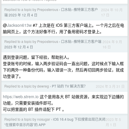
Replied to a topic by Preposterous
口水贴--推特第三方客户
2024 年 10 月
›
17 日
端 2023 年 12 月 4 日
@
Jackson613w
#7 上次是在 iOS 第三方客户端上。一个月之后在电
脑网页上，这个方法好像不行，用了备用密码才登录上。
Replied to a topic by Preposterous
口水贴--推特第三方客户端
2024 年 9 月
›
16 日
2023 年 12 月 4 日
遇到登录问题，留下经验，帮助别人。
登录账号的时候，输入两步验证码会一直出问题，这时候点下输入框
下的两外一种备份代码，输入错误一次，然后再切回两步验证，就成
功登录了。
Replied to a topic by dewreg
PT 站的 TV 解决方案？
2024 年 3 月 31 日
›
https://web.strem.io
这个是用各大 BT 站做资源，来实现边下边播的
功能，只需要安装插件即可。
可以把里面的 BT 插件适配下 PT 。
Replied to a topic by nosugar
iOS 16.4 bug 下拉搜索出现已关闭
2023 年 5
›
月 1 日
“在搜索中显示内容”的 APP