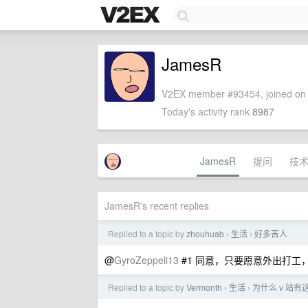
JamesR
V2EX member #93454, joined on 
Today's activity rank
8987
JamesR
提问
技
JamesR's recent replies
Replied to a topic by
zhouhuab
生活
好多苦人
›
›
@
GyroZeppeli13
#1 同意，只要愿意外出打工，
Replied to a topic by
Vermonth
生活
为什么 v 站
›
›