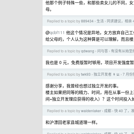
他那个例子特殊一些，和那些卖女儿的不同，女方
母。
Replied to a topic by
889434
生活
同求建议，相亲 
›
›
@
qcbf111
他这个情况是异地，女方放弃自己工
给父母的，个人认为这种算是可以理解，而且楼主
Replied to a topic by
qdwang
问与答
有没有从始至终
›
›
我也是 0 元，免费版暂时够用，项目开发强度
Replied to a topic by
twk93
独立开发者 👨‍💻
7 月
›
›
感谢分享，我曾经也想过独立开发的事。
楼主如果把同等的精力、时间，用在从事一份上
间=独立开发理应获得的收入）？这个时间投入如
Replied to a topic by
waldenlaker
成都
快 40 了
›
›
和沪漂回老家县城道理一样。
Replied to a topic by
waldenlaker
成都
快 40 了