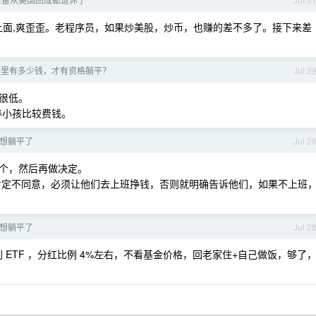
费上面,爽歪歪。老程序员，如果炒美股，炒币，也赚的差不多了。接下来差
手里有多少钱，才有资格躺平？
Jul 2
很低。
，养小孩比较费钱。
太想躺平了
Jul 2
个，然后再做决定。
我肯定不同意，必须让他们去上班挣钱，否则就明确告诉他们，如果不上班
太想躺平了
Jul 2
利 ETF ，分红比例 4%左右，不看基金价格，回老家住+自己做饭，够了