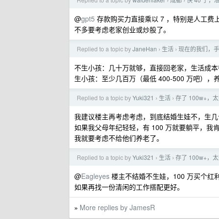
›
›
@
gpt5
存款购买力直接乘以 7 ，特别是人工
不多要考虑老家创业或炒股了。
Replied to a topic by
JaneHan
生活
现在的我们，
›
›
不生小孩：几十万就够，直接回老家，生活成本
生小孩：至少几百万（最低 400-500 万吧）
Replied to a topic by
Yuki321
生活
存了 100w+，
›
›
我建议楼主再考虑考虑，到底结婚生娃不，生几
如果我父母年纪轻轻，有 100 万就要躺平，
我就要考虑不给他们养老了。
Replied to a topic by
Yuki321
生活
存了 100w+，
›
›
@
Eagleyes
楼主不结婚不生娃，100 万买个红
如果再找一份清闲的工作搭配更好。
More replies by JamesR
»