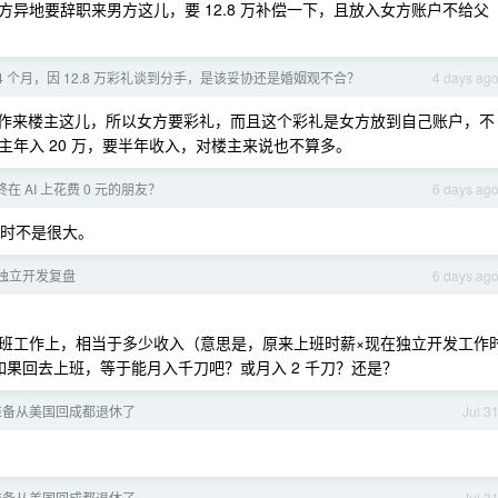
异地要辞职来男方这儿，要 12.8 万补偿一下，且放入女方账户不给父
4 个月，因 12.8 万彩礼谈到分手，是该妥协还是婚姻观不合？
4 days ag
作来楼主这儿，所以女方要彩礼，而且这个彩礼是女方放到自己账户，不
年入 20 万，要半年收入，对楼主来说也不算多。
在 AI 上花费 0 元的朋友？
6 days ag
暂时不是很大。
份独立开发复盘
6 days ag
班工作上，相当于多少收入（意思是，原来上班时薪×现在独立开发工作
果回去上班，等于能月入千刀吧？或月入 2 千刀？还是？
，准备从美国回成都退休了
Jul 3
，准备从美国回成都退休了
Jul 3