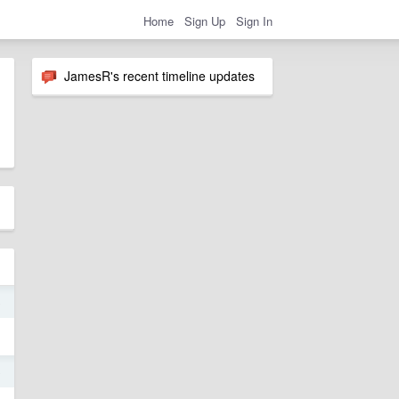
Home
Sign Up
Sign In
JamesR's recent timeline updates
o
o