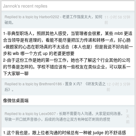
Jannok's recent replies
Replied to a topic by Harbor0202
老婆工作强度太大，如何
11 小时 58 分钟
›
前
破局。
1-非典型职场人，照顾其他人感受，当管理者会很累，某些 mbti 更适
合当领导是有道理的，看能不能尽量把压力传递和转移一点，好心肠
+做题家的心态在职场真的不太适合（本人也是）但是我说不好向前一
步和 wlb 哪一个方式 up 的老婆更想要
2-由于这份工作是她的第一份工作，她也不了解这个行业其他的公司
的节奏是怎样的。学校不错应该有一些校友在类似企业，可以联系一
下大家聊一聊
Replied to a topic by Brethren0186
置身 X 内？《研发失语之
12 小时 3 分钟
›
前
后》。
像微信桌面端
3
Replied to a topic by Leox0607
长期不需要与人沟通，大家是如何改善，
›
天
导致一开口就声音很小，后续的沟通也让双方有种如芒刺背的感觉
前
1.这个我也是，跟上位者沟通的时候总有一种被 judge 的不舒适感