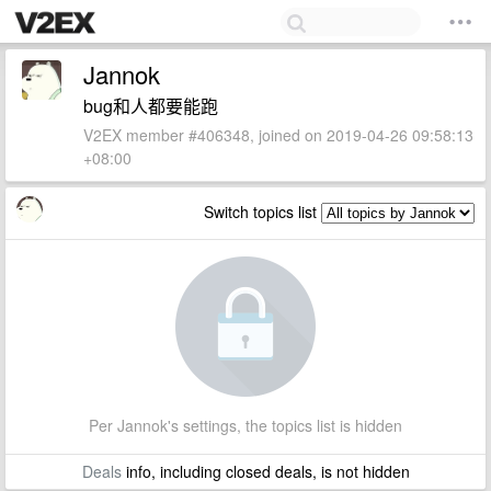
Jannok
bug和人都要能跑
V2EX member #406348, joined on 2019-04-26 09:58:13
+08:00
Switch topics list
Per Jannok's settings, the topics list is hidden
Deals
info, including closed deals, is not hidden