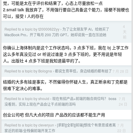
觉，可能是太在乎评价和结果了，心态上尽量放松一点
2.small talk 我放弃了，不用强行要自己具备这个能力，接梗不抛梗也
可以，接受 i 人的存在
4
Replied to a topic by t20000622yy
为了让女朋友学 AI，给她买了
›
天
MacBook Pro，开了每月 200 刀的 GPT，她却说我一直在压迫她
前
你确认上海体制内是这个工作状态吗，3 点多下班，我在 bj 上学工作
这么多年真没见过 or 听说过谁是 3 点多下班的，更不用说是年轻
人。出版社 4 点多下班是我知道最早的了。
Replied to a topic by Bologna
都说生育率低，身边结婚的都有娃了
7 月 28 日
›
结婚的大多有娃是事实，不然催得你怀疑人生，真正断亲和丁克都是
很难下定决心的难事。
Replied to a topic by should
现在有招产品+前端的融合岗位吗？ boss
7 月
›
24 日
没看到，实际上现在产品会让干点前端的活吗
创业公司吧 但凡大点的项目 产品改的应该都不能生产用
Replied to a topic by cleveryun
[求职][全职][前端]想找个有意思或者离
7 月
›
22 日
家近的前端/全栈偏前端开发工作