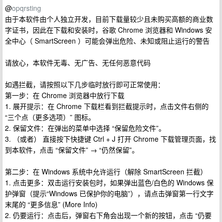
@
opqrsting
由于本软件由个人独立开发，目前下载量较少且未购买高额的商业数
字证书，因此在下载和安装时，谷歌 Chrome 浏览器和 Windows 安
全中心（ SmartScreen ）可能会弹出危险、未知或阻止运行的警告
请放心，本软件无毒、无广告、无任何恶意代码
如遇拦截，请按照以下几步临时放行即可正常使用：
第一步：在 Chrome 浏览器中放行下载
1. 展开提示：在 Chrome 下载栏看到拦截提示时，点击文件右侧的
“三个点（更多选项）” 图标。
2. 保留文件：在弹出的菜单中选择 “保留危险文件”。
3. （或者） 直接按下快捷键 Ctrl + J 打开 Chrome 下载管理页面，找
到本软件，点击 “保留文件” → “仍然保留”。
第二步：在 Windows 系统中允许运行（解除 SmartScreen 拦截）
1. 点击更多：双击运行安装包时，如果弹出蓝色/白色的 Windows 保
护弹窗（提示“Windows 已保护你的电脑”），请点击弹窗第一行文字
末尾的 “更多信息” (More Info)
2. 仍要运行：点击后，弹窗右下角会出现一个新的按钮，点击 “仍要