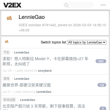
LennieGao
V2EX member #791442, joined on 2026-03-03 14:56:10
+08:00
Switch topics list
汽车
•
LennieGao
求助！想入特斯拉 Model Y，卡在屏幕换挡+27 年
101
新规，太纠结了
Jun 28 • Lastly replied by
sexyback
游戏
•
LennieGao
魔兽世界-是硬汉就来硬汉服
13
Jun 5 • Lastly replied by
LennieGao
职场话题
•
LennieGao
北京陪产假只给 3 天带薪，剩下按事假算，违法
1