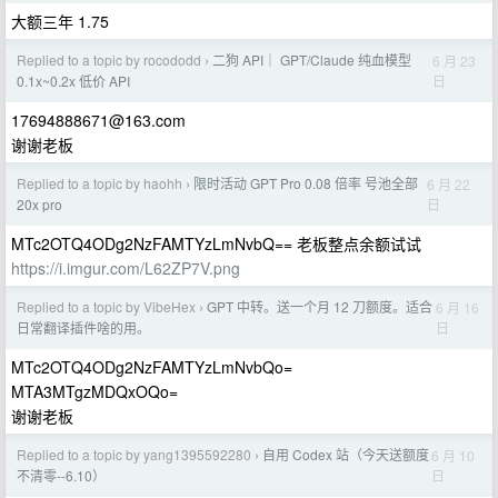
大额三年 1.75
Replied to a topic by rocododd
二狗 API｜ GPT/Claude 纯血模型
6 月 23
›
日
0.1x~0.2x 低价 API
17694888671@163.com
谢谢老板
Replied to a topic by haohh
限时活动 GPT Pro 0.08 倍率 号池全部
6 月 22
›
日
20x pro
MTc2OTQ4ODg2NzFAMTYzLmNvbQ== 老板整点余额试试
https://i.imgur.com/L62ZP7V.png
Replied to a topic by VibeHex
GPT 中转。送一个月 12 刀额度。适合
6 月 16
›
日
日常翻译插件啥的用。
MTc2OTQ4ODg2NzFAMTYzLmNvbQo=
MTA3MTgzMDQxOQo=
谢谢老板
Replied to a topic by yang1395592280
自用 Codex 站（今天送额度
6 月 10
›
日
不清零--6.10）