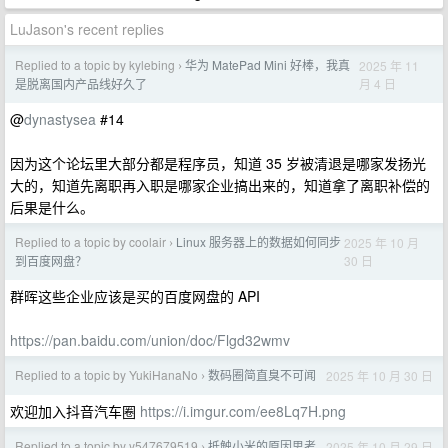
LuJason's recent replies
Replied to a topic by kylebing
华为 MatePad Mini 好棒，我真
2025 年 11
›
月 4 日
是脱离国内产品线好久了
@
dynastysea
#14
因为这个论坛里大部分都是程序员，知道 35 岁被清退是哪家发扬光
大的，知道先离职再入职是哪家企业搞出来的，知道拿了离职补偿的
后果是什么。
Replied to a topic by coolair
Linux 服务器上的数据如何同步
2025 年 10 月
›
30 日
到百度网盘？
群晖这些企业应该是买的百度网盘的 API
https://pan.baidu.com/union/doc/Flgd32wmv
Replied to a topic by YukiHanaNo
数码圈简直臭不可闻
2025 年 10 月 30 日
›
欢迎加入抖音汽车圈
https://i.imgur.com/ee8Lq7H.png
Replied to a topic by y547679519
抵触小米的原因思考
2025 年 10 月 29 日
›