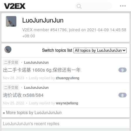
LuoJunJunJun
V2EX member #541796, joined on 2021-04-09 14:45:58
+08:00
Switch topics list
二手交易
•
LuoJunJunJun
出二手卡诺基 1660s 6g,保修还有一年
9
Nov 28, 2023 • Lastly replied by
zhuangyufeng
二手交易
•
LuoJunJunJun
询价试收 rx588/584
8
Nov 25, 2022 • Lastly replied by
waynejwliang
More topics by LuoJunJunJun
»
LuoJunJunJun's recent replies