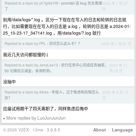
Replied to a topic by yh7gdiaYW
promtail 这 bug 也太离谱
2024 年 1 月 27
›
日
了
别用/data/logs/*.log 。区分一下现在在写入的日志和轮转的日志就
行，比如需要现在在写入的日志是 a.log ，轮转的日志是 a.2024-01-
25_10-23-17_347141.log ，用/data/logs/?.log 就行
Replied to a topic by FPL
访问怎么这么卡？？
2024 年 1 月 21 日
›
我近几天访问都挺慢的:(
Replied to a topic by JerryLee13
农行任务中心完成任务抽奖，
2023 年 11
›
月 12 日
50 元微信立减金，亲测秒到。
没抽中
Replied to a topic by d4res
年轻人，过于焦虑和后悔怎么
2023 年 8 月 12
›
日
办？
应届试用期干了四天离职了，同样焦虑后悔中
More replies by LuoJunJunJun
»
© 2026 V2EX · 13ms · 3.9.8.5
About
·
Language