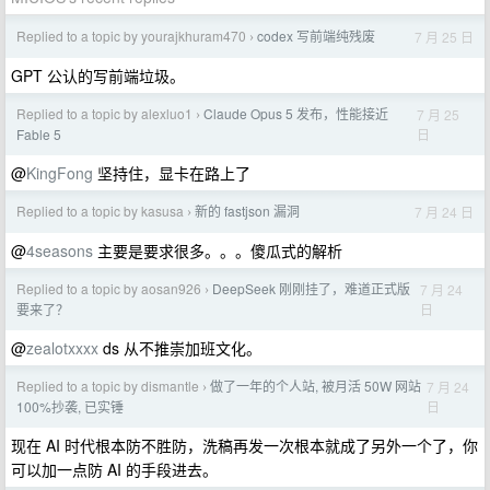
Replied to a topic by yourajkhuram470
codex 写前端纯残废
7 月 25 日
›
GPT 公认的写前端垃圾。
Replied to a topic by alexluo1
Claude Opus 5 发布，性能接近
7 月 25
›
日
Fable 5
@
KingFong
坚持住，显卡在路上了
Replied to a topic by kasusa
新的 fastjson 漏洞
7 月 24 日
›
@
4seasons
主要是要求很多。。。傻瓜式的解析
Replied to a topic by aosan926
DeepSeek 刚刚挂了，难道正式版
7 月 24
›
日
要来了？
@
zealotxxxx
ds 从不推崇加班文化。
Replied to a topic by dismantle
做了一年的个人站, 被月活 50W 网站
7 月 24
›
日
100%抄袭, 已实锤
现在 AI 时代根本防不胜防，洗稿再发一次根本就成了另外一个了，你
可以加一点防 AI 的手段进去。