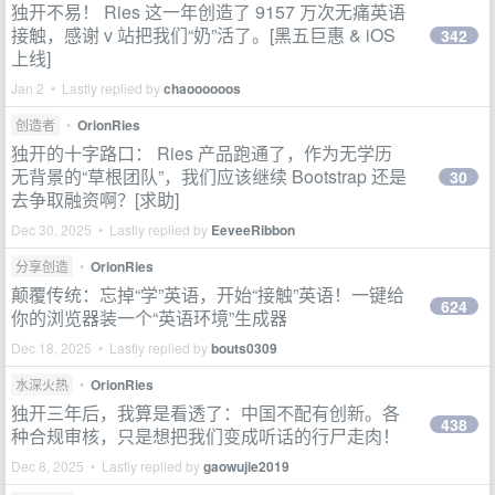
独开不易！ Ries 这一年创造了 9157 万次无痛英语
接触，感谢 v 站把我们“奶”活了。[黑五巨惠 & iOS
342
上线]
Jan 2 • Lastly replied by
chaoooooos
创造者
•
OrionRies
独开的十字路口： Ries 产品跑通了，作为无学历
无背景的“草根团队”，我们应该继续 Bootstrap 还是
30
去争取融资啊？[求助]
Dec 30, 2025 • Lastly replied by
EeveeRibbon
分享创造
•
OrionRies
颠覆传统：忘掉“学”英语，开始“接触”英语！一键给
624
你的浏览器装一个“英语环境”生成器
Dec 18, 2025 • Lastly replied by
bouts0309
水深火热
•
OrionRies
独开三年后，我算是看透了：中国不配有创新。各
438
种合规审核，只是想把我们变成听话的行尸走肉！
Dec 8, 2025 • Lastly replied by
gaowujie2019