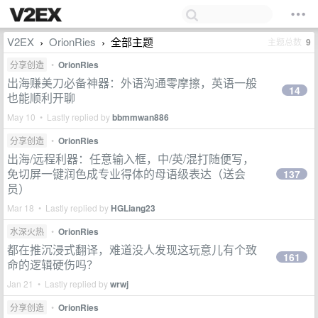
V2EX
OrionRies
全部主题
主题总数
9
›
›
分享创造
•
OrionRies
出海赚美刀必备神器：外语沟通零摩擦，英语一般
14
也能顺利开聊
May 10 • Lastly replied by
bbmmwan886
分享创造
•
OrionRies
出海/远程利器：任意输入框，中/英/混打随便写，
免切屏一键润色成专业得体的母语级表达（送会
137
员）
Mar 18 • Lastly replied by
HGLiang23
水深火热
•
OrionRies
都在推沉浸式翻译，难道没人发现这玩意儿有个致
161
命的逻辑硬伤吗？
Jan 21 • Lastly replied by
wrwj
分享创造
•
OrionRies