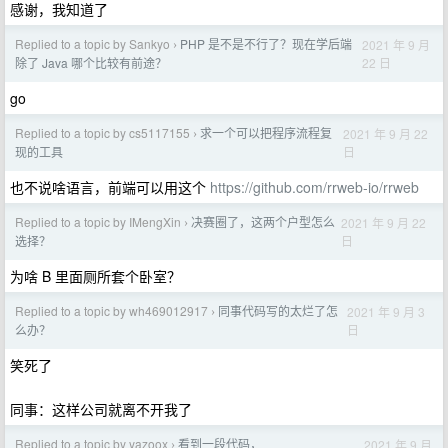
感谢，我知道了
Replied to a topic by Sankyo
PHP 是不是不行了？现在学后端
2021 年 9 月
›
22 日
除了 Java 哪个比较有前途？
go
Replied to a topic by cs5117155
求一个可以把程序流程复
2021 年 9 月 22
›
日
现的工具
也不说啥语言，前端可以用这个
https://github.com/rrweb-io/rrweb
Replied to a topic by IMengXin
决赛圈了，这两个户型怎么
2021 年 9 月 22
›
日
选择？
为啥 B 里面厕所套个卧室？
Replied to a topic by wh469012917
同事代码写的太烂了怎
2021 年 9 月 3
›
日
么办？
笑死了
同事：这样公司就离不开我了
Replied to a topic by yazoox
看到一段代码，
2021 年 9 月
›