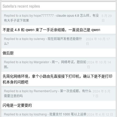
Satella's recent replies
Replied to a topic by hope7777777
claude opus 4.8 怎么样，有没
5 月 29
›
日
有大手子说下效果
不是说 4.8 和 qwen 来了一手近亲结婚，一直说自己是 qwen
Replied to a topic by cuieney
现在前端开发者还能做什
2024 年 10 月 17
›
日
么？
做后厨
Replied to a topic by Margelator
周一，网络考试，题目如
2024 年 10 月 14
›
日
图。
先简化网络环境，拿个小路由先直接接下打印机，确认下是不是打印
机本身的问题吧
Replied to a topic by RememberCurry
第一次去成都，有什么
2024 年 5 月
›
7 日
需要注意的吗
闪电是一定要耍的
Replied to a topic by loszhang
批量支付 1000 笔以上运单
2024 年 4 月 12 日
›