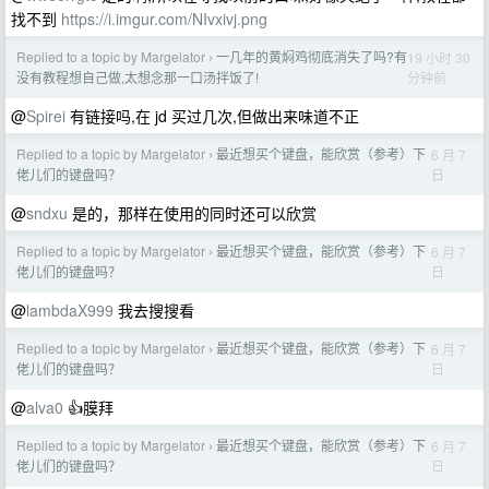
找不到
https://i.imgur.com/NIvxivj.png
Replied to a topic by Margelator
一几年的黄焖鸡彻底消失了吗?有
19 小时 30
›
分钟前
没有教程想自己做,太想念那一口汤拌饭了!
@
Spirei
有链接吗,在 jd 买过几次,但做出来味道不正
Replied to a topic by Margelator
最近想买个键盘，能欣赏（参考）下
6 月 7
›
日
佬儿们的键盘吗？
@
sndxu
是的，那样在使用的同时还可以欣赏
Replied to a topic by Margelator
最近想买个键盘，能欣赏（参考）下
6 月 7
›
日
佬儿们的键盘吗？
@
lambdaX999
我去搜搜看
Replied to a topic by Margelator
最近想买个键盘，能欣赏（参考）下
6 月 7
›
日
佬儿们的键盘吗？
@
alva0
👍膜拜
Replied to a topic by Margelator
最近想买个键盘，能欣赏（参考）下
6 月 7
›
日
佬儿们的键盘吗？