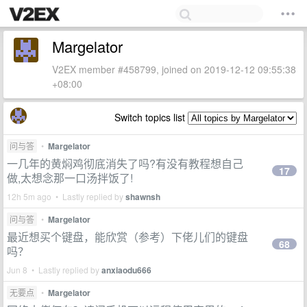
Margelator
V2EX member #458799, joined on 2019-12-12 09:55:38
+08:00
Switch topics list
问与答
•
Margelator
一几年的黄焖鸡彻底消失了吗?有没有教程想自己
17
做,太想念那一口汤拌饭了!
12h 5m ago • Lastly replied by
shawnsh
问与答
•
Margelator
最近想买个键盘，能欣赏（参考）下佬儿们的键盘
68
吗？
Jun 8 • Lastly replied by
anxiaodu666
无要点
•
Margelator