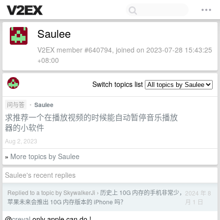
Saulee
V2EX member #640794, joined on 2023-07-28 15:43:25
+08:00
Switch topics list
问与答
•
Saulee
求推荐一个在播放视频的时候能自动暂停音乐播放
器的小软件
Aug 2, 2023
More topics by Saulee
»
Saulee's recent replies
Replied to a topic by SkywalkerJi
历史上 10G 内存的手机非常少，
2024 年 8
›
月 1 日
苹果未来会推出 10G 内存版本的 iPhone 吗？
@
creval
only apple can do !