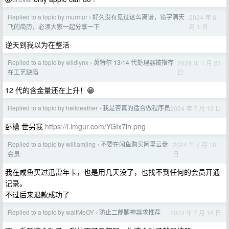
Replied to a topic by murmur
好久没有见过这么离谱，错字满天
2024 年 8
›
月 1 日
飞的简历，必须大家一起分享一下
逆天到我以为在整活
Replied to a topic by wildlynx
英特尔 13/14 代处理器被指存
2024 年 7 月 23
›
日
在工艺缺陷
12 代的含金量还在上升！😁
Replied to a topic by helloeather
我是否真的适合做程序员
2024 年 7 月 19 日
›
卧槽 世另我
https://i.imgur.com/YGIx7lh.png
Replied to a topic by williamjing
不要在闲鱼购买阿里云盘
2024 年 7 月 18
›
日
会员
我在咸鱼买过迅雷年卡，也是用几天没了，也找不到任何的会员开通
记录。
不过后来退款成功了
Replied to a topic by waitMeOY
防止二郎腿神器求推荐
2024 年 7 月 16 日
›