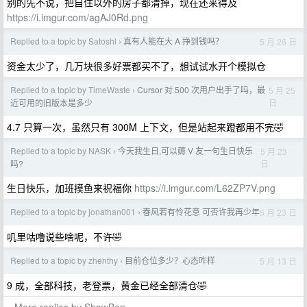
别的先不说，把自住以外的房子都清掉，现在还来得及
https://i.imgur.com/agAJ0Rd.png
Replied to a topic by Satoshl
真有人能在大 A 挣到钱吗？
5 月 26 日
›
资金太少了，几万块很多好票都买不了，想试试水开个模拟仓
Replied to a topic by TimeWaste
Cursor 对 500 次用户出手了吗，最
5 月 25
›
日
近可用的旧版本是多少
4.7 只算一次，虽然只有 300M 上下文，但是站起来蹬都用不完🤣
Replied to a topic by NASK
今天我生日,可以薅 V 友一句生日快乐
5 月 23
›
日
吗?
生日快乐，加班摸鱼来祝福你
https://i.imgur.com/L62ZP7V.png
Replied to a topic by jonathan001
春风若有怜花意 可否许我再少年
5 月 23 日
›
叽里咕噜说些啥呢，不许🤣
Replied to a topic by zhenthy
目前仓位多少？心态咋样
5 月 13 日
›
9 成，全部科技，老登票，黄金已经全部清仓🤣