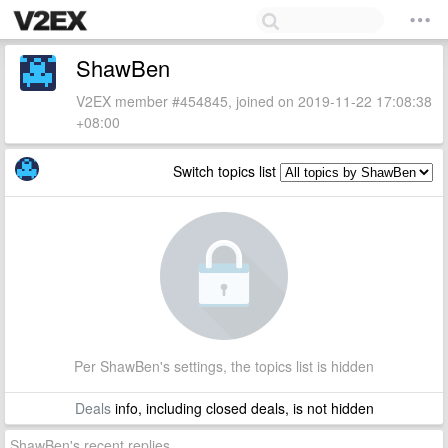
ShawBen
V2EX member #454845, joined on 2019-11-22 17:08:38
+08:00
Switch topics list
Per ShawBen's settings, the topics list is hidden
Deals
info, including closed deals, is not hidden
ShawBen's recent replies