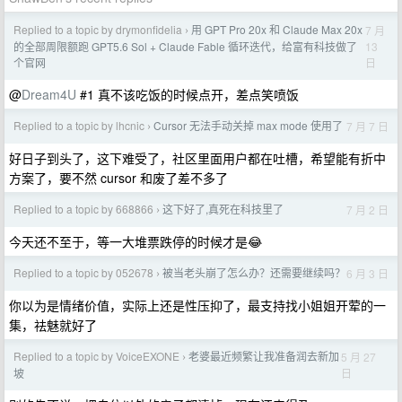
Replied to a topic by drymonfidelia
用 GPT Pro 20x 和 Claude Max 20x
7 月
›
13
的全部周限额跑 GPT5.6 Sol + Claude Fable 循环迭代，给富有科技做了
日
个官网
@
Dream4U
#1 真不该吃饭的时候点开，差点笑喷饭
Replied to a topic by lhcnic
Cursor 无法手动关掉 max mode 使用了
7 月 7 日
›
好日子到头了，这下难受了，社区里面用户都在吐槽，希望能有折中
方案了，要不然 cursor 和废了差不多了
Replied to a topic by 668866
这下好了,真死在科技里了
7 月 2 日
›
今天还不至于，等一大堆票跌停的时候才是😂
Replied to a topic by 052678
被当老头崩了怎么办？还需要继续吗？
6 月 3 日
›
你以为是情绪价值，实际上还是性压抑了，最支持找小姐姐开荤的一
集，祛魅就好了
Replied to a topic by VoiceEXONE
老婆最近频繁让我准备润去新加
5 月 27
›
日
坡