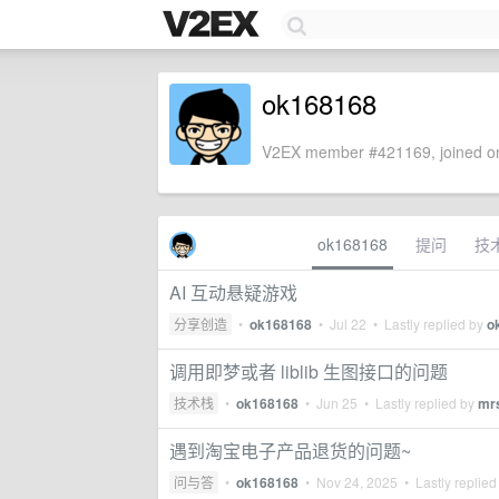
ok168168
V2EX member #421169, joined on
ok168168
提问
技
AI 互动悬疑游戏
分享创造
•
ok168168
•
Jul 22
• Lastly replied by
o
调用即梦或者 liblib 生图接口的问题
技术栈
•
ok168168
•
Jun 25
• Lastly replied by
mr
遇到淘宝电子产品退货的问题~
问与答
•
ok168168
•
Nov 24, 2025
• Lastly replied