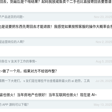
回去，到最后是个啥结果？起码我放咸鱼卖个二手也比直接寄回去要靠谱
子产品退货的问题~
Nov 23, 202
也是说要把东西先寄回去才能退款！我感觉如果按照客服的操作大概率会
程运营岗位的人啊？
Nov 2, 202
各位 V 友关于工作的事情~
Aug 5, 202
险~做了一个月，结果对方不给钱咋整？
，请教一下大佬们， v 友们是在哪些平台查看最新最火的 ai 趋势，工具
Jul 26, 202
也很火！当年房地产也很好！当年互联网也很火！现在是 AI~
 APP 源码可以下载？
May 13, 202