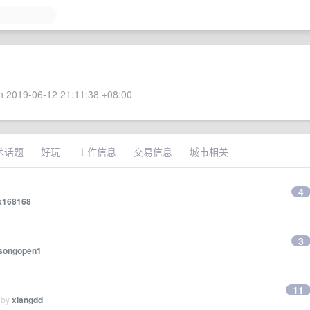
 2019-06-12 21:11:38 +08:00
术话题
好玩
工作信息
交易信息
城市相关
4
k168168
3
songopen1
11
 by
xiangdd