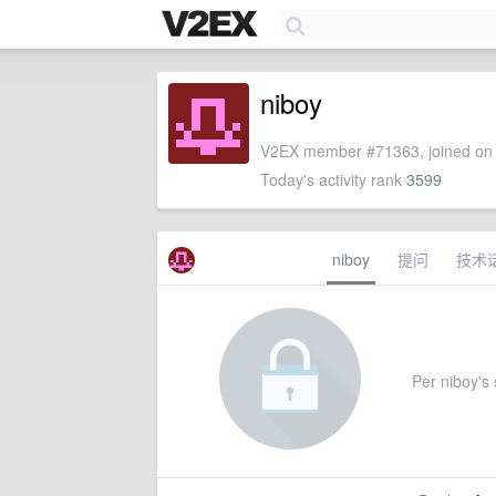
niboy
V2EX member #71363, joined on 
Today's activity rank
3599
niboy
提问
技术
Per niboy's s