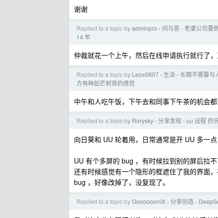
谢谢
Replied to a topic by
adminpro
问与答
老婆公司要
›
›
14 年
仲裁就花一个上午，然后在线申请执行就行了，
Replied to a topic by
Leox0607
生活
长期不需要与
›
›
方有种如芒刺背的感觉
中午和人吃午饭，下午去和同事下午茶的机会都
Replied to a topic by
Rorysky
分享发现
uu 远程 
›
›
向日葵和 UU 轮着用，日常通常是开 UU 多
UU 有个多屏的 bug ，有时候拉到别的屏后拉
还有时候感觉有一个隐形的框遮住了我的界面，
bug ，好像改掉了，没复现了。
Replied to a topic by
GooooooniX
分享创造
DeepS
›
›