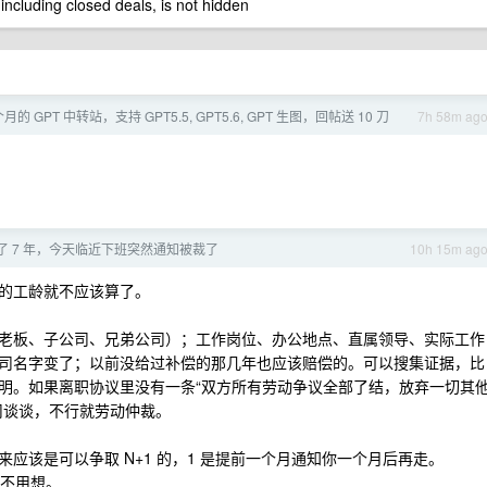
 including closed deals, is not hidden
 GPT 中转站，支持 GPT5.5, GPT5.6, GPT 生图，回帖送 10 刀
7h 58m ag
了 7 年，今天临近下班突然通知被裁了
10h 15m ag
的工龄就不应该算了。
老板、子公司、兄弟公司）；工作岗位、办公地点、直属领导、实际工作
司名字变了；以前没给过补偿的那几年也应该赔偿的。可以搜集证据，比
明。如果离职协议里没有一条“双方所有劳动争议全部了结，放弃一切其
司谈谈，不行就劳动仲裁。
应该是可以争取 N+1 的，1 是提前一个月通知你一个月后再走。
也不用想。