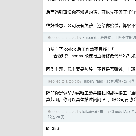
后面遇到事情你不知道的话，可以先不签订任何协
往好处想，公司没有欠薪，还给你赔偿，算很不
Replied to a topic by
EmberYu
程序员
上班不忙的
›
›
自从有了 codex 后工作效率直线上升
---- 合规吗？ codex 能连接直接修改代
回到主题，我主要是炒股，不管是否赚钱，上班
Replied to a topic by
HuberyPang
职场话题
公司苟
›
›
除非你是像华为买断工龄并赔钱的那种换工号重
算起啊，你可以具体描述问问 AI 。跟公司再
Replied to a topic by
leikaiwei
推广
Claude Max 号
›
›
即送 20 刀
id: 383