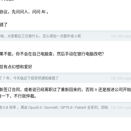
议，先问问人、问问 AI 。
错了
时候，大家都在工位做什么，怎么增加一点额外收入呢
10h 26m ag
码吗？如果不能，你不会在自己电脑查，然后手动在银行电脑改吧？
总有点幻想和爱好
了 7 年，今天临近下班突然通知被裁了
10h 33m ag
新签订合同，或者说已经离职过了重新回来的，否则 n 还是按进公司开始
协商一下，不行就仲裁。
池 0.8 倍率 ，满血 Opus5.0 / Sonnet5 / GPT5.6 / Fable5 全系列，回帖
13h 50m ag