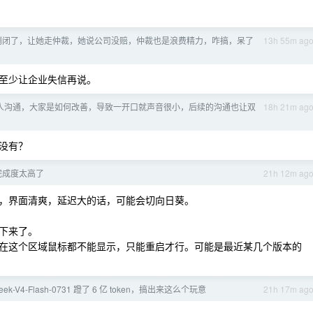
倒闭了，让她走仲裁，她说公司没赔，仲裁也是浪费精力，咋搞，呆了
13h 55m ag
至少让企业失信再说。
人沟通，大家是如何改善，导致一开口就声音很小，后续的沟通也让双
18h 21m ag
没有？
的完成度太高了
21h 12m ag
一点，界面清爽，延迟大的话，可能会切向日葵。
不下来了。
在这个区域鼠标都不能显示，只能重启才行。可能是最近某几个版本的
eek-V4-Flash-0731 蹬了 6 亿 token，搞出来这么个玩意
21h 17m ag