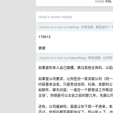
Deals
info,
niboy's recent replies
Replied to a topic by
lraining
分享创造
稳定运行一个月的
›
›
176913
谢谢
Replied to a topic by
HuberyPang
职场话题
公司苟
›
›
如果是你本人自己跳槽，换过其他主体的，以前
如果是公司要求，让你签另一家关联公司（同一
内容基本没变，只是劳动合同、社保、发薪的公
如邮件、聊天内容、一直在一个群里谈工作等证
主张”，你倒是可以主张之前的那几年，先跟公
还有，公司裁掉你，直接让你下周一不用来，本来
不过，你现在都签离职协议了，所以就 n 了，