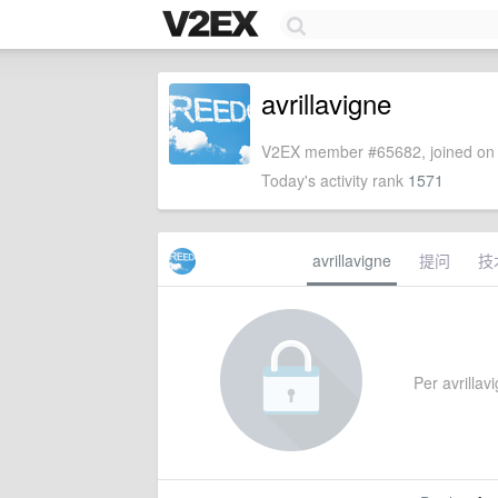
avrillavigne
V2EX member #65682, joined on 
Today's activity rank
1571
avrillavigne
提问
技
Per avrillavi