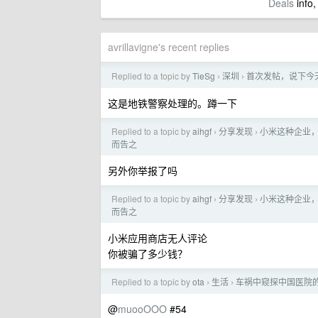
Deals
info,
avrillavigne's recent replies
Replied to a topic by
TieSg
深圳
首次发帖，说下今
›
›
这是地铁警察处理的。蹲一下
Replied to a topic by
aihgf
分享发现
小米这种企业，
›
›
而告之
另外你举报了吗
Replied to a topic by
aihgf
分享发现
小米这种企业，
›
›
而告之
小米应用商店无人评论
你被骗了多少钱？
Replied to a topic by
ota
生活
车祸中窥探中国医院
›
›
@
muooOOO
#54