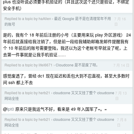
plus 也没听说必须要手机验证的（并且这次这个还只是验证，不绑定
安全手机）
Replied to a topic by haAllen
最近 Google 是不是在清理常年不用
7 月 16
›
日
的账号
是的，我有个 18 年前后注册的小号（主要用来玩 play 外区游戏） 24
年前后就直接给我注销了，但是前一段给我辅助邮箱发邮件提醒我有
个 10 年前后的账号需要登陆，我还以为这个老帐号早就没了呢，上
去第一件事就是让我手机验证……
Replied to a topic by lifei6671
Cloudcone 是不是废了呀。
7 月 14 日
›
感觉废透了，曾经 dc1 现在延迟和丢包大到不忍直视，甚至大多数时
间 ssh 都上不去
Replied to a topic by herb21
cloudcone 又又又挂了整个 cloudcone
7 月 13
›
日
网站全挂
@
lpt0
原来只是我运气不好，看来是 49 年入国军了=。=
Replied to a topic by herb21
cloudcone 又又又挂了整个 cloudcone
7 月 8
›
日
网站全挂