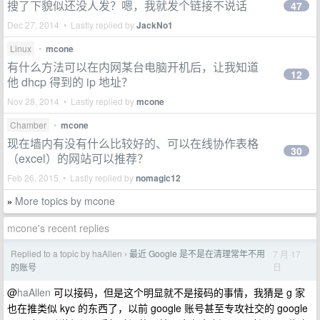
搜了下貌似还没人发？嗯，我就发个链接不说话
47
Dec 27, 2014 • Lastly replied by
JackNo1
Linux
•
mcone
有什么方法可以在内网某台电脑开机后，让我知道
12
他 dhcp 得到的 ip 地址？
Nov 28, 2014 • Lastly replied by
mcone
Chamber
•
mcone
现在墙内有没有什么比较好的、可以在线协作表格
30
（excel）的网站可以推荐？
Feb 26, 2015 • Lastly replied by
nomagic12
More topics by mcone
»
mcone's recent replies
Replied to a topic by haAllen
最近 Google 是不是在清理常年不用
7 月 17
›
日
的账号
@
haAllen
可以接码，但是这个明显就不是接码的事情，我猜是 g 家
也在推类似 kyc 的东西了，以前 google 账号甚至专攻社交的 google