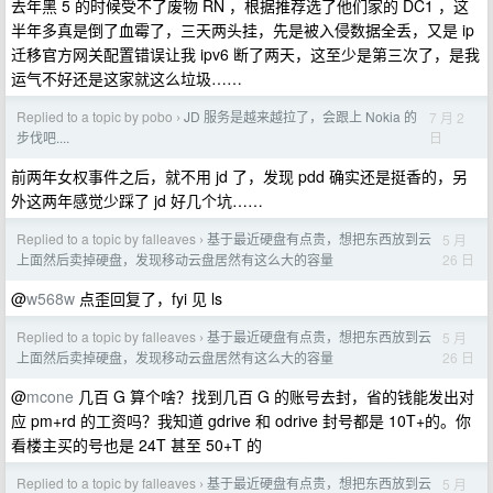
去年黑 5 的时候受不了废物 RN ，根据推荐选了他们家的 DC1 ，这
半年多真是倒了血霉了，三天两头挂，先是被入侵数据全丢，又是 ip
迁移官方网关配置错误让我 ipv6 断了两天，这至少是第三次了，是我
运气不好还是这家就这么垃圾……
Replied to a topic by pobo
JD 服务是越来越拉了，会跟上 Nokia 的
7 月 2
›
日
步伐吧....
前两年女权事件之后，就不用 jd 了，发现 pdd 确实还是挺香的，另
外这两年感觉少踩了 jd 好几个坑……
Replied to a topic by falleaves
基于最近硬盘有点贵，想把东西放到云
5 月
›
26 日
上面然后卖掉硬盘，发现移动云盘居然有这么大的容量
@
w568w
点歪回复了，fyi 见 ls
Replied to a topic by falleaves
基于最近硬盘有点贵，想把东西放到云
5 月
›
26 日
上面然后卖掉硬盘，发现移动云盘居然有这么大的容量
@
mcone
几百 G 算个啥？找到几百 G 的账号去封，省的钱能发出对
应 pm+rd 的工资吗？我知道 gdrive 和 odrive 封号都是 10T+的。你
看楼主买的号也是 24T 甚至 50+T 的
Replied to a topic by falleaves
基于最近硬盘有点贵，想把东西放到云
5 月
›