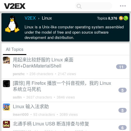
V2EX
Linux
Topics
8,376
›
Linux is a Unix-like computer operating system assembled
under the model of free and open source software
development and distribution.
All Topics
用起来比较舒服的 Linux 桌面
Niri+DankMaterialShell
11
panzhc
• 236 characters • 2147 views
[震惊] 用 Firefox 播放一个抖音视频，我的 Linux
系统立马死机
5
asilin
• 3637 characters • 3846 views
Linux 输入法求助
5
insert000
• 93 characters • 3089 views
北通手柄 Linux USB 断连排查与修复
6