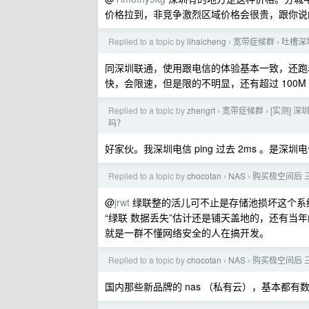
价格拉到，非竞争激烈区域价格会很贵，跟你说
Replied to a topic by
lihaicheng
宽带症候群
吐槽深
›
›
同深圳联通，使用跟电信的体验基本一致，还跑着 P
快，会限速，但是限的不明显，还有超过 100M
Replied to a topic by
zhengrt
宽带症候群
[实测] 
›
›
吗？
好家伙。我深圳电信 ping 过去 2ms 。是
Replied to a topic by
chocotan
NAS
购买极空间后 
›
›
@
jrwt
绿联整的活儿可不止是存储池损坏这个系统
“绿联 数据丢失”估计还是铺天盖地的，还有
就是一群不懂网络安全的人在搞开发。
Replied to a topic by
chocotan
NAS
购买极空间后 
›
›
国内那些新品牌的 nas （私有云），基本都有