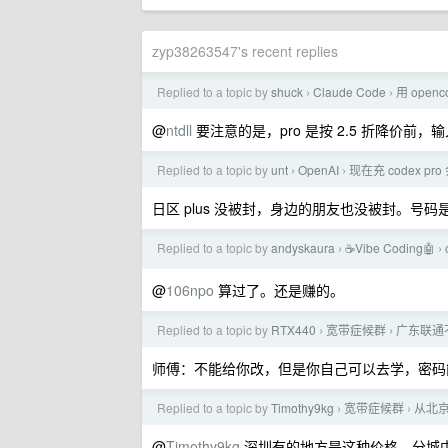
zyp38263547's recent replies
Replied to a topic by
shuck
Claude Code
用 open
›
›
@
ntdll
要注意的是，pro 是按 2.5 折降价前
Replied to a topic by
unt
OpenAI
现在充 codex pr
›
›
日区 plus 没被封，身边的朋友也没被封。
Replied to a topic by
andyskaura
☕Vibe Coding🤖
›
›
@
106npo
算过了。还是赚的。
Replied to a topic by
RTX440
宽带症候群
广东联通
›
›
师傅：不能给你改，但是你自己可以去学，密码
Replied to a topic by
Timothy9kg
宽带症候群
从北京
›
›
@
Timothy9kg
深圳有的地方是这种价格。分城