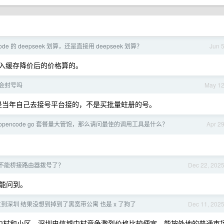
code 的 deepseek 划算，还是直接用 deepseek 划算？
Jun 
，输入缓存降价后的价格算的。
o 会封号吗
May 1
号码是当年自己去接号平台接的，不是买批量蛀册的号。
opencode go 套餐量大管饱，那么请问最佳的调用工具是什么？
Apr 2
不能桥接路由器拨号了？
Dec 22, 202
能问到。
到深圳 结果没想到掉到了黑宽带公寓 也是 x 了狗了
Dec 11, 202
中村和小区，深圳电信城中村竞争激烈价格比较便宜，能按外地的普通市