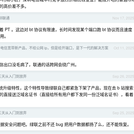
的高价差不多。
圳联通
Nov 17, 202
T 。这边对 bt 协议有限速，长时间发现某个端口跑 bt 协议而且速度
 用。
深圳电信宽带新产品，不给公网 ip，但是给开端口，是下一代的解决方案
Oct 11, 202
深圳电信出口没毛病了，联通的话跨网会绕广州。
三天从入门到放弃
Sep 26, 202
升级特性，这个特性导致绿联自己都紧急下架了产品，现在去 b 站搜索
当年的直接送泛域名证书（直接给所有用户都下发同一份泛域名证书），看着
三天从入门到放弃
Sep 25, 202
数据安全问题吧。绿联之前不还 bug 把用户数据都扬了么，还不能恢复。