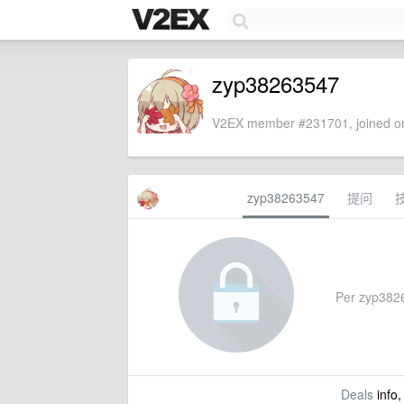
zyp38263547
V2EX member #231701, joined on
zyp38263547
提问
Per zyp38263
Deals
info,